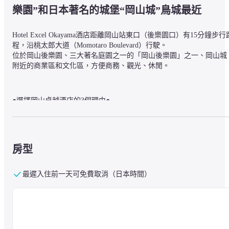
樂園”和日本著名的城堡“岡山城”鳥城最近
Hotel Excel Okayama酒店距離岡山站東口（後樂園口）有15分鐘步行
程，沿桃太郎大道（Momotaro Boulevard）行駛。

位於岡山後樂園、三大著名庭園之一的「岡山後樂園」之一、岡山城
附近的商業區和文化區，方便商務、觀光、休閒。
●選擇岡山卓越酒店的3個理由●

1.步行即可輕鬆抵達岡山城和岡山後樂園

2.岡山特色菜排成一排的“人氣早餐”

3. 退房時間為中午12點。
房型
■關於餐食

最遲入住前一天可免費取消（日本時間）
“岡山早餐”，隨時提供40種日式和西式功能表
~ 岡山卓越酒店早餐受歡迎的原因~