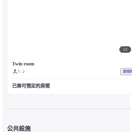
■ 注意事項

如需任何其他設施或服務，請訪問酒店官方網站或直接與酒店聯繫。
1
/
1
Twin room
1 - 2
旅宿
已無可預定的房間
公共設施