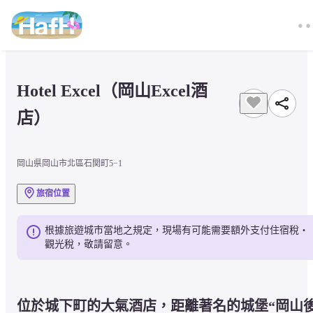
Hotel Excel（岡山Excel酒
店）
岡山県岡山市北區石関町5−1
旅宿位置
根據旅遊城市當地之規定，現場有可能需要額外支付住宿稅・
觀光稅，敬請留意。
位於城下町的大氣酒店，距離著名的城堡“岡山