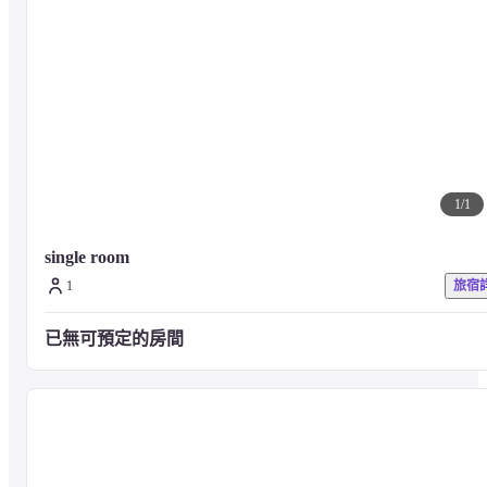
使用岡山縣的原料

使用岡山當地食材製作的各種健康食品
2.豐富的功能表

以美味的早餐開始新的一天。 我們將始終提供大約 40 種功能表。

果汁、著名糖果kibidango和其他岡山獨有的功能表一字排開。

請享受陽光之國岡山的味道。
1
/
1
single room
3.咖啡外賣是可以的

1
旅宿
“早餐後，我想在我的房間裡喝杯咖啡。”

為了回應聲音，我們準備了一個外賣容器。 請不僅將其用於您的房
間，還將其用於您早上在該地區散步。
已無可預定的房間
早餐是付費服務。 詳情請直接與工廠聯繫。
■ 交通
