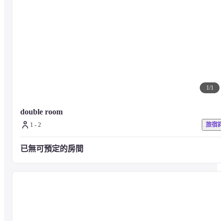
・步行

從JR岡山站東口出來，沿桃太郎大道直行。 步行約15分鐘

*如果是計程車，則約為800日元。
・乘坐電車（票價：成人120日元，兒童60日元）

從JR岡山站乘坐電車「東山方向」，在第3站「白下」下車（約5分
鐘）。 步行約1分鐘
1
/
1
double room
・乘汽車

從岡山IC到國道53號線 開車約20分鐘
1 - 2
旅宿
已無可預定的房間
・乘飛機

從岡山機場到國道53號線 開車約35分鐘
乘坐穿梭巴士約30分鐘到JR岡山站西口巴士總站21號

從JR岡山站東口步行約15分鐘。