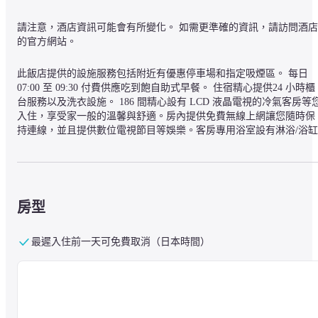
請注意，酒店資訊可能會有所變化。 如需更準確的資訊，請訪問酒店
的官方網站。
此飯店提供的設施服務包括附近有優惠停車場和指定吸煙區。 每日 
07:00 至 09:30 付費供應吃到飽自助式早餐。 住宿精心提供24 小時櫃
台服務以及洗衣設施。 186 間精心設有 LCD 液晶電視的冷氣客房等
入住，享受家一般的溫馨與舒適。房內提供免費無線上網讓您隨時保
持連線，並且提供數位電視節目等娛樂。客房專用浴室設有淋浴/浴缸
二合一，並精心提供免費盥洗用品以及吹風機。貼心提供書桌以及遮
光布/窗簾，而且應要求提供客房清潔服務。
入住KOKO HOTEL 靜岡 ，即可置身於靜岡中心地帶，步行 9 分鐘即
可抵達靜岡縣立美術館，步行 11 分鐘則可抵達新靜岡Cenova。 此飯
房型
地點良好，從這裡開車約 1.8 公里 (1.1 英哩) 會到靜岡淺間神社，開車
12.1 公里 (7.5 英哩) 則會到日本平展望台。
最遲入住前一天可免費取消（日本時間）
— 附近的景點 —
一本松公園 - 0.2 公里
青葉象徵路 - 0.3 公里