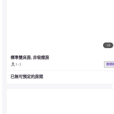
中部國際機場 (NGO) - 187.9 公里
成田國際機場 (NRT) - 251.8 公里
1
/
8
標準雙床房, 非吸煙房
1 - 2
旅宿
已無可預定的房間