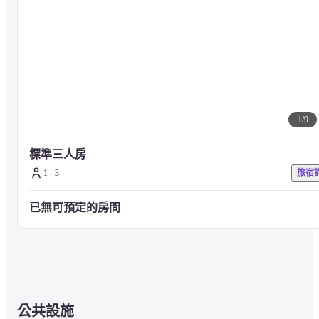
1
/
9
標準三人房
1 - 3
旅宿
已無可預定的房間
公共設施