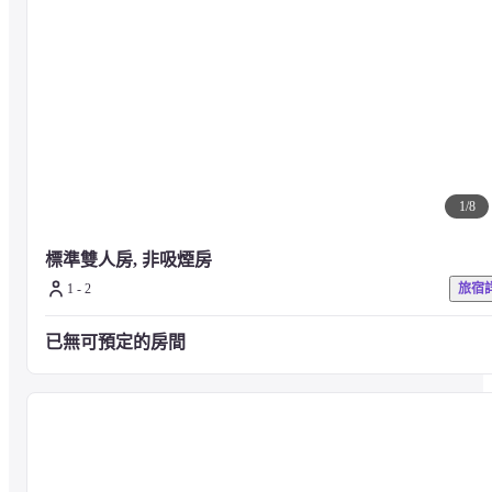
靜岡縣立美術館 - 0.7 公里
靜岡市歷史博物館 - 0.8 公里
新靜岡Cenova - 0.9 公里
駿府城公園 - 1.1 公里
駿府城公園 - 1.2 公里
靜岡淺間神社 - 1.5 公里
臨濟寺 - 2.7 公里
登呂公園 - 3.5 公里
靜岡市立芹澤銈介美術館 - 3.9 公里
1
/
8
靜岡會議藝術中心 - 4.1 公里
日本平動物園 - 6.5 公里
用宗漁港 - 7.4 公里
標準雙人房, 非吸煙房
NEOPASA靜岡（下行） - 9.9 公里
1 - 2
旅宿
已無可預定的房間
— 最近的機場 —
富士山靜岡機場 (FSZ) - 37.7 公里
小牧機場 (NKM) - 188.7 公里
羽田機場 (HND) - 185.2 公里