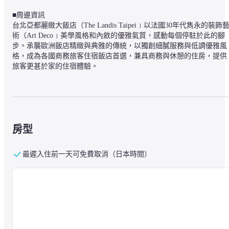
■周邊資訊

台北亞都麗緻大飯店（The Landis Taipei﹞以法國30年代雋永的裝飾
術（Art Deco﹞美學風格和內斂的優雅氣質，感動每個停駐於此的腳
步。承襲歐洲飯店精緻與典雅的傳統，以獨創細膩服務與低調優雅風
格，成為各國商務旅客住宿飯店首選，兼具商務與休憩的住房，提供
旅客更甚於家的住宿體驗。
■關於設施

堅持一貫貼心服務，除提供24小時開放的商務中心、充滿自然舒適光
線的頂樓健身房，邀請賓客在忙碌生活中，享受片刻靜謐與身心靈的
房型
放鬆。

館內設有瑜伽冥想室及健身中心，擁有完備的健身器材、室外日光浴
區及室內閱讀休憩區。
最遲入住前一天可免費取消（日本時間）
■關於客房

台北亞都麗緻大飯店結合Art Deco藝術風格及貼心服務，規劃優雅舒
的起居空間、免費寬頻/無線上網、乾濕分離衛浴與免治馬桶，在每位
賓客的住宿期間，提供快速、便利的完美舒適體驗。舒適的臥床、貼
心的獨立閱讀燈以及鮮美的精選水果，悉心備妥旅程中的細微需要，