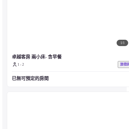
讓您擁有舒適怡然的停留
■關於餐飲

巴賽麗廳與歡晤酒吧

全台唯一以法國美好年代風格打造的經典餐館，呈現獨特人文氣息
1
/
1
天香樓

卓越客房 兩小床- 含早餐 
傳承「天下第一杭州菜」的香港天香樓，招牌名菜包括：龍井蝦仁、
1 - 2
旅宿
東坡肉...等
已無可預定的房間
巴黎廳1930x高山英紀

台灣最早引進正統法式精緻餐飲的餐廳，呈現法國餐飲藝術追求完美
的標準與細節
麗緻坊

供應道地法式經典甜品與歐式麵包，提供特別節慶商品，堅持職樸用