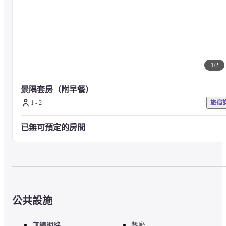
1
/
2
景隅套房（附早餐）
1 - 2
旅宿
已無可預定的房間
公共設施
無線網絡
餐廳