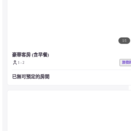
心的製作精神，呈現經典美味
■注意事項：有關設施與服務詳情，煩請查看飯店官方網站或直接聯
飯店櫃檯。
1
/
1
豪華客房 (含早餐)
1 - 2
旅宿
已無可預定的房間