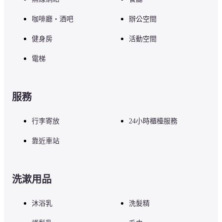
咖啡廳・酒吧
辦公空間
健身房
活動空間
電梯
服務
行李寄放
24小時櫃檯服務
靠近車站
洗漱用品
沐浴乳
洗髮精