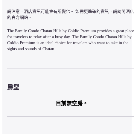
請注意，酒店資訊可能會有所變化。 如需更準確的資訊，請訪問酒店
的官方網站。
The Family Condo Chatan Hills by Coldio Premium provides a great place 
for travelers to relax after a busy day. The Family Condo Chatan Hills by 
Coldio Premium is an ideal choice for travelers who want to take in the 
sights and sounds of Chatan.
The hotel is 15km from Furujima and 21km from Naha Airport. There's 
plenty to do nearby, with Okinawa 39ers, Reef Encounters and Chatan 
Town Library all within a short distance.
房型
This hotel makes a great place to kick back and relax after a long day of 
目前無空房。
sightseeing. This Chatan hotel features parking on site.