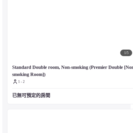
1
/
5
Standard Double room, Non-smoking (Premier Double [No
smoking Room])
1 - 2
已無可預定的房間