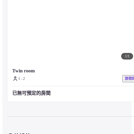
1
/
1
Twin room
1 - 2
旅宿
已無可預定的房間