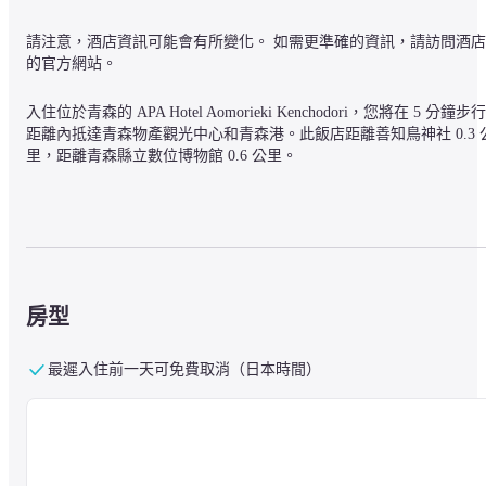
請注意，酒店資訊可能會有所變化。 如需更準確的資訊，請訪問酒店
的官方網站。
入住位於青森的 APA Hotel Aomorieki Kenchodori，您將在 5 分鐘步行
距離內抵達青森物產觀光中心和青森港。此飯店距離善知鳥神社 0.3 
里，距離青森縣立數位博物館 0.6 公里。
107 間空調客房均配備冰箱，讓您有賓至如歸的感受。房內提供免費
線及無線上網，讓您隨時保持連線，並可收看付費電影節目。私人衛
浴設有淋浴/浴缸二合一，並附設深層浸泡浴缸以及免費盥洗用品。客
房亦提供書桌和遮光窗簾等便利設施，每日提供客房清潔服務。
房型
最遲入住前一天可免費取消（日本時間）