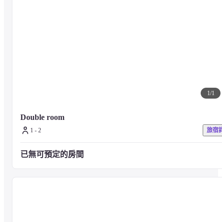
1
/
1
Double room
1 - 2
旅宿
已無可預定的房間