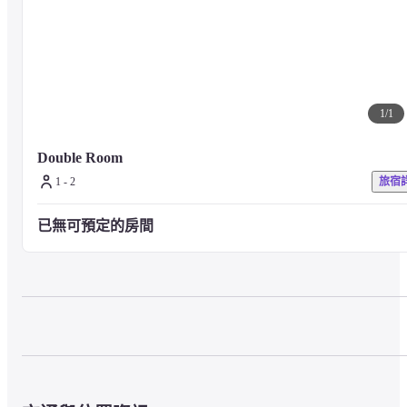
1
/
1
Double Room
1 - 2
旅宿
已無可預定的房間