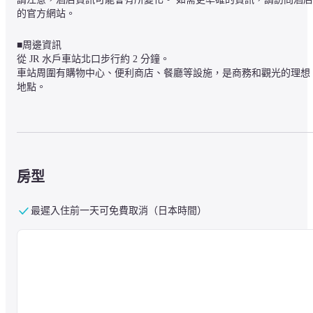
的官方網站。
■周邊資訊

從 JR 水戶車站北口步行約 2 分鐘。

車站周圍有購物中心、便利商店、餐廳等設施，是商務和觀光的理想
地點。
■關於設施

水戶是一座歷史悠久的城市，曾是德川三家之一水戶家的城下町，繁
榮興盛。

房型
本飯店在此迎賓已超過 50 年。

2021 年 8 月，本飯店經整修後重新開幕，打造出煥然一新的寧靜空
間。

最遲入住前一天可免費取消（日本時間）
飯店內設有投幣式洗衣機、自動販賣機等設施。

大型溫泉浴場「Nagi」將於 2021 年 9 月開幕。希望您能在一天的工
或旅行之後放鬆心情。
■關於客房

電視、熱水壺、冰箱、吹風機和沐浴用品一應俱全。
