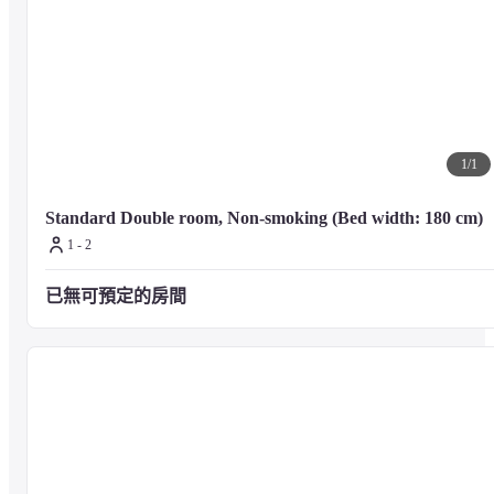
燙衣機、燙髮器等物品可在前台租借。
■注意事項：有關設施與服務詳情，煩請查看飯店官方網站或直接聯
飯店櫃檯。
1
/
1
Standard Double room, Non-smoking (Bed width: 180 cm)
1 - 2
已無可預定的房間