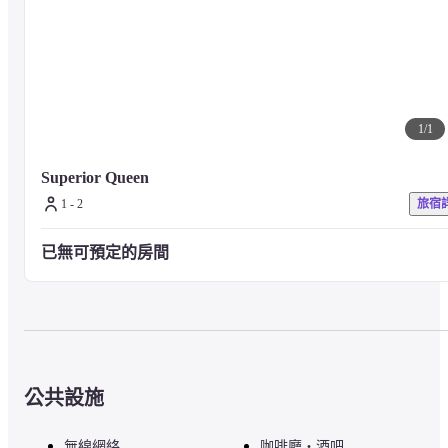
1
/
1
Superior Queen
1 - 2
旅宿
已無可預定的房間
公共設施
無線網絡
咖啡廳・酒吧