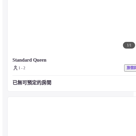
1
/
1
Standard Queen
1 - 2
旅宿
已無可預定的房間