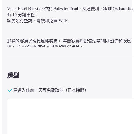
Value Hotel Balestier 位於 Balestier Road，交通便利，距離 Orchard Roa
有 10 分鐘車程。

客房設有空調、電視和免費 Wi-Fi
舒適的客房以現代風格裝飾。 每間客房均配備沏茶/咖啡設備和吹風
機。 私人浴室配有熱水淋浴和洗浴用品。
飯店有 24 小時前台、行李寄存和洗衣服務。
房型
早餐（額外收費）可在用餐區享用，並提供戶外座位。
最遲入住前一天可免費取消（日本時間）