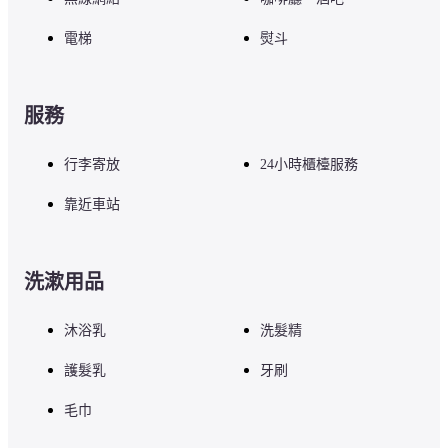
電梯
熨斗
服務
行李寄放
24小時櫃檯服務
靠近車站
洗漱用品
沐浴乳
洗髮精
護髮乳
牙刷
毛巾