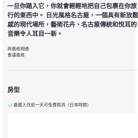
一旦你踏入它，你就會輕輕地把自己包裹在你旅
行的東西中。 日光風格名古屋，一個具有新放
感的現代場所，藝術花卉、名古屋傳統和悅耳的
音樂令人耳目一新。
與風格相遇

會議風格
那是

感受文化

享受交流

房型
被幸福包圍意味著什麼

享受香味

最遲入住前一天可免費取消（日本時間）
品嘗美食

被音樂撫慰
你在這裡遇到的“事物”和“事物”應該是與你產生共鳴的觸發因素。