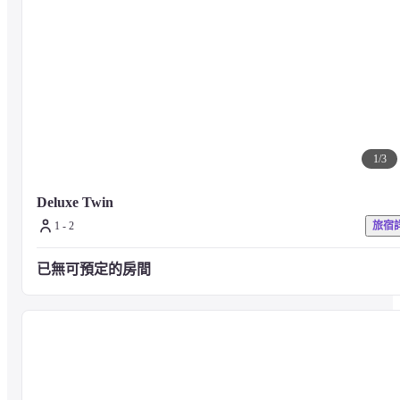
211-8050）

〇小學生以上兒童：請以成人價格預訂。

〇我們不接受超過HafH可以預訂的最大人數的住宿。
【早餐】

〇小學生及以上的兒童將按成人價格收費。

　*學齡前兒童（5歲或以下）如果從陪同成人的膳食中獲取，則免
1
/
3
費。
Deluxe Twin
1 - 2
旅宿
已無可預定的房間