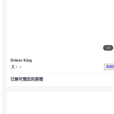
隨意地站在電梯的一側和客廳里，是現代傳統的一種形式。

相比之下，最先進的全自動滴灌機。

音樂像陽光一樣隨意，專為這家酒店配以，是咖啡師的原創融合。

感受和品嘗咖啡香氣的奢華時光。
新舊共存的神秘空間的體驗將滋潤和節奏您的心靈。
1
/
3
Deluxe King
富足是照顧自己的時間和餘地。
1 - 2
旅宿
已無可預定的房間
一個你可以得到一點點井井有條的地方。

那就是名古屋日光風格。
〇學齡前兒童：如果將床用作同睡，可以免費使用。

　* 每張床最多可容納一名兒童同睡。

　*如果您有孩子睡在一起，請在確認預訂後直接致電酒店。 （052-