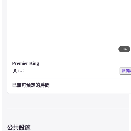
1
/
4
Premier King
1 - 2
旅宿
已無可預定的房間
公共設施