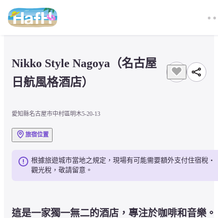
Nikko Style Nagoya（名古屋
日航風格酒店）
愛知縣名古屋市中村區明木5-20-13
旅宿位置
根據旅遊城市當地之規定，現場有可能需要額外支付住宿稅・
觀光稅，敬請留意。
這是一家獨一無二的酒店，專注於咖啡和音樂。 