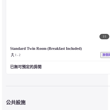
有關設施和服務的查詢，請造訪飯店官方網站或直接聯繫飯店。
1
/
1
Standard Twin Room (Breakfast Included)
1 - 2
旅宿
已無可預定的房間
公共設施