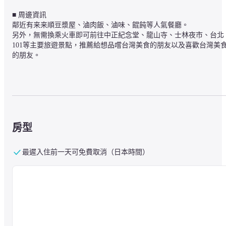
■ 周邊資訊

鄰近有来来順豆漿屋、滷肉飯、滷味、餛飩等人氣餐廳。

另外，無需換乘火車即可前往中正紀念堂、龍山寺、士林夜市、台北
101等主要旅遊景點，推薦給想品嚐台灣美食的朋友以及喜歡台灣美
的朋友。
■關於設施

住宿配備24小時接待櫃檯和免費WiFi。
房型
■ 關於客房

客房以中性色調裝飾，擁有舒緩的氛圍，並配有空調和冰箱。
最遲入住前一天可免費取消（日本時間）
■關於用餐

飯店內的餐廳供應早餐。
■ 注意事項
