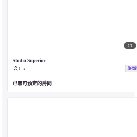
【健身房「JEXER」】
僅限住宿客人使用。進入人數有上限。

由於外部合作設施，營業時間可能隨時變更，敬請事先了解。
1
/
1
※營業時間／週一至週五：7:00～23:00，週六：10:00～21:00，國定
日：10:00～19:00，週日及年末年初休館
Studio Superior
1 - 2
旅宿
從一樓入口到客房樓層的通道經過自動鎖管控，僅限住宿客人進入。

已無可預定的房間
提供高安全性的空間，讓您可以安心地享受隱秘私密的氛圍。
■關於客房

【工作室（33㎡～38㎡）】
工作室房型簡約而典雅，兼具舒適性與實用性，適合您放鬆的時光。