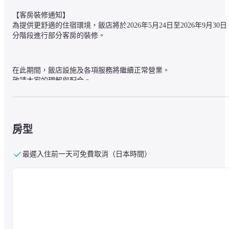
【客房裝修通知】

為提供更舒適的住宿環境，飯店將於2026年5月24日至2026年9月30日
分階段進行部分客房的裝修。
在此期間，飯店設施及各項服務將繼續正常營業。

敬請大家的理解與配合。
奧克伍德豪華飯店東京位於便利的JR東京站旁，步行即可到達丸之內
商務區，地理位置絕佳。無論是商務需求，還是通往皇居、築地場外
房型
市場等觀光名勝的便利交通，都非常適合家庭及團體的休閒住宿。在
俯瞰都心高樓的綜合商業設施的高層內，我們提供123間豪華飯店及
最遲入住前一天可免費取消（日本時間）
務公寓，為您帶來頂級的服務與高品質的空間，並以真心的款待迎接
每一位客人。
■關於設施