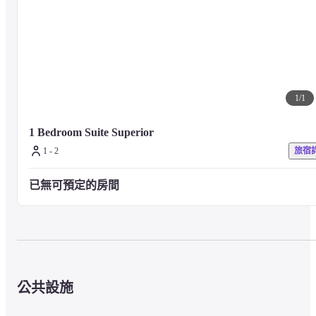
不論是商務或旅行住宿都非常適合。所有客房均配備多頻道有線電
視、工作桌、快速網路（收費）及西式全套廚房。另有洗衣機、烘乾
機及各式便利用品供應。
【一臥室（49㎡～69㎡）】
1
/
1
一臥室房型設有獨立的臥室和起居空間，讓您在寬敞的環境中感到舒
1 Bedroom Suite Superior
適，無論是商務出差或與家人朋友的旅行，都非常適合。所有客房均
1 - 2
旅宿
配備多頻道有線電視、工作桌、快速網路（收費）及西式全套廚房。
另有洗衣機、烘乾機及各式便利用品供應。
已無可預定的房間
【客房平板電腦】

可查閱借用設備的需求及點餐服務，並查看各種家電的使用影片等。
■關於餐飲

公共設施
【住戶休息室】