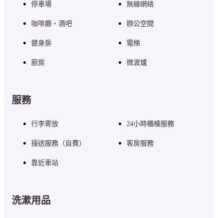
停車場
無線網絡
在僅限住宿客人使用的住戶休息室中，您可以享用早餐。
咖啡廳・酒吧
辦公空間
健身房
電梯
※營業時間平日／6:30～10:00（最後點餐9:45）週末及假日／7:00～
11:00（最後點餐10:45）
廚房
微波爐
■注意事項

服務
如需其他設施或服務，請訪問飯店官方網站或直接與飯店聯繫。
行李寄放
24小時櫃檯服務
接送服務（自費）
客房服務
靠近車站
洗漱用品