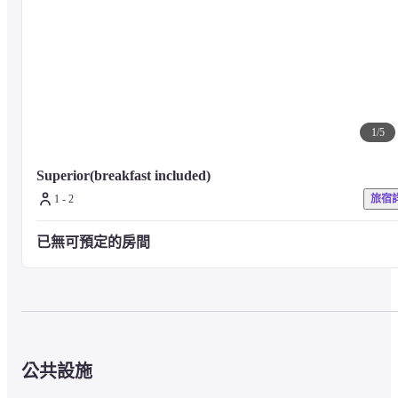
【Le Spa FAUCHON】

由日本與巴黎的美療專家提供的頂尖水療。

提供各種原創療程及產品，包括身體、面部、磨砂等，讓您透過各種
精緻細節體驗到「FAUCHON Meets Kyoto.」的意象。
1
/
5
■關於客房

Superior(breakfast included)
在フォション飯店的獨特款待中，享受「美食吧」內的甜點，在房間
1 - 2
旅宿
中同樣享受フォション的奢華茶歇時光。

也可選擇打包帶走。

已無可預定的房間
※11歲以下的兒童每一床可共用一名。
■關於餐食

在京都誕生的美食飯店。

通過美食感受京都與巴黎的魅力，享受體現「FAUCHON Meets 
Kyoto.」的美食時光。
公共設施