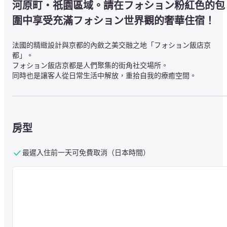
河原町・祇園區域。請在フォション粉紅色的包
圍中享受充滿フォション世界觀的奢華住宿！
法國的精緻設計與京都的內斂之美交融之地「フォション飯店京
都」。

フォション飯店京都是人們聚集的街角社交場所。

同時也是讓客人從日常生活中解放，重拾自我的療癒空間。

巴黎和京都兩個互相呼應的城市。

名為“自由”的現代開始，透過異文化交流誕生的美食，

以及能夠透過五感體驗的地區魅力。

フォション飯店作為這一象徵不斷散發光芒。

正如京都街道上閃耀著的亮眼點綴色，フォション粉紅色。

房型
在フォション飯店京都享受奢華的美食時光。
最遲入住前一天可免費取消（日本時間）
■關於設施
【Patisserie & Boutique FAUCHON】

販售如寶石般的糕點、從巴黎直輸入的馬卡龍等。您可以在家中持續
享受フォション的韻味。