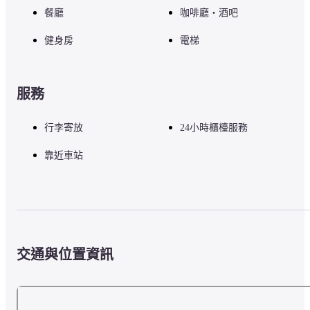
餐廳
咖啡廳・酒吧
【Grand Café FAUCHON】

品味精美設計的法式美食，享受「フォション」品牌的獨特味道。與
健身房
電梯
京都的街景一同度過美味的時光。
【Salon De Thé FAUCHON】

服務
提供能以五感體驗フォション甜點魅力的下午茶，請與フォション紅
茶共賞。
行李寄放
24小時櫃檯服務
靠近車站
【Le Bar FAUCHON】

可俯瞰京都市內的桌椅，沉浸在フォション世界中的吧台，各自的魅
力值得體驗。
■注意事項

交通與位置資訊
住宿費用不包含住宿稅，請於設施中支付。

如需任何其他設施或服務，請訪問飯店官方網站或直接與飯店聯繫。