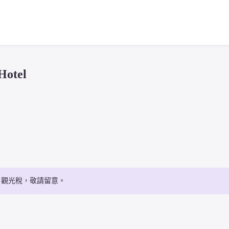
otel
・觀光稅，敬請留意。