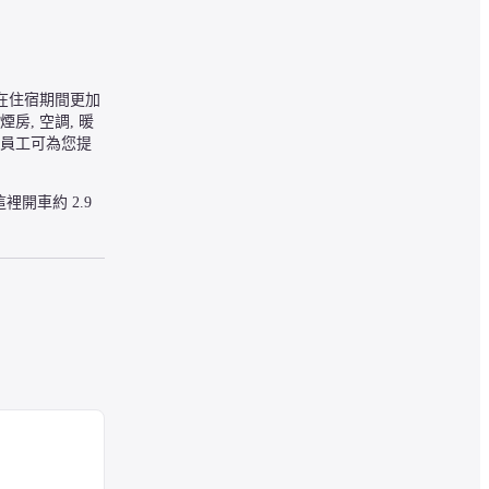
在住宿期間更加
房, 空調, 暖
店員工可為您提
車約 2.9 