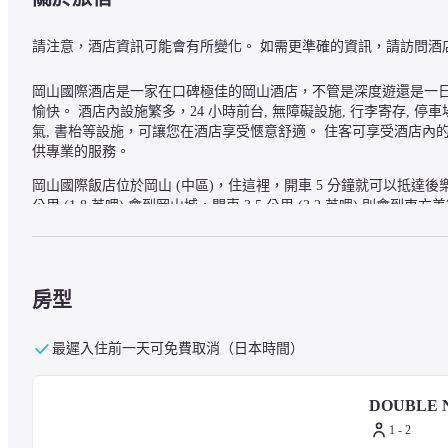
請注意，酒店資訊可能會有所變化。 如需更準確的資訊，請訪問酒
岡山國際酒店是一家在口碑極佳的岡山酒店，不管是深度遊還是一日
愉快。 酒店內設施繁多，24 小時前台, 無障礙設施, 行李寄存, 停
氣, 書枱等設施，可讓您在酒店享受愜意舒適。 住客可享受酒店內
供專業的服務。
岡山國際飯店位於岡山 (中區)，住這裡，開車 5 分鐘就可以抵達後
公里 (1.8 英哩) 會到岡山城，開車 3.5 公里 (2.2 英哩) 則會到東
— 附近的景點 —
房型
山陽學園大學 - 1.4 公里
佛心寺 - 1.6 公里
烏城公園 - 2.3 公里
最遲入住前一天可免費取消（日本時間）
岡山藝術創造劇場哈雷諾瓦 - 2.4 公里
林原美術館 - 2.5 公里
DOUBLE 
後樂園 - 2.6 公里
岡山後樂園 - 2.6 公里
1 - 2
岡山城 - 2.8 公里