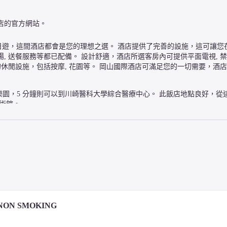
店的官方網站。
遊，這間酒店都會是您的理想之選。 酒店提供了完善的設施，這可讓您
車場, 送餐服務等都已配備。 設計舒適，酒店所選客房內可提供平面電視, 禁煙
的休閒設施，包括按摩, 花園等。 岡山國際酒店可滿足您的一切需要，酒
樂園，5 分鐘則可以到川崎醫科大學綜合醫療中心。 此飯店地點良好，從這裡開
方美術館。
NON SMOKING