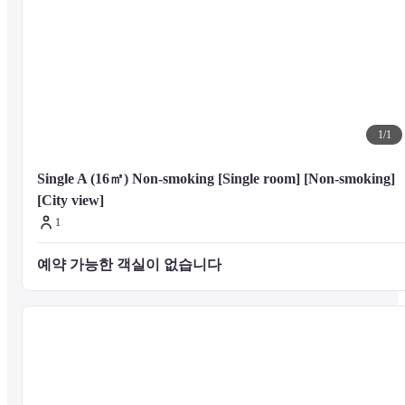
어메니티

풀서비스 스파를 방문해 호사를 누리는 시간을 가져보세요.
비즈니스 편의 시설

대표적인 편의 시설로는 무료 유선 인터넷, 드라이클리닝/세탁 서비스,
짐 보관 등이 있습니다. 시설 내에 무료 셀프 주차장이 마련되어 있습
1
/
1
니다.
Single A (16㎡) Non-smoking [Single room] [Non-smoking] 
[City view]
식사

1
Hotel Seawave Beppu의 레스토랑에서 만족스러운 식사를 즐기십시오. 
조식은 유료로 제공됩니다.
예약 가능한 객실이 없습니다 
주변 관광 명소

거리는 가장 가까운 0.1마일 및 킬로미터로 표시됩니다.
벳푸 타워 - 0.7km / 0.4마일
