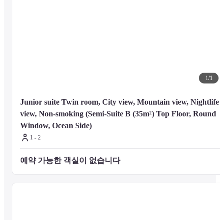
타케가와라 온천 - 0.7km / 0.5마일

벳푸 공원 - 1.2km / 0.7마일

지고쿠무시코보 칸나와 - 1.8km / 1.1마일

B-Con Plaza, 글로벌 타워 - 1.9km / 1.2마일

이치노이데 회관 - 2.2km / 1.4마일

벳푸 라쿠텐치 - 2.9km / 1.8마일

간카이지 온천 - 3.3km / 2마일

벳푸시 전통 대나무 센터 - 3.3km / 2.1마일

1
/
1
벳푸 미술관 - 4.2km / 2.6마일

다카사키야마 동물원 - 4.4km / 2.8마일

우미타마고 - 4.5km / 2.8마일

Junior suite Twin room, City view, Mountain view, Nightlife 
다카사키산 - 4.6km / 2.8마일

view, Non-smoking (Semi-Suite B (35m²) Top Floor, Round 
오이타 향기 박물관 - 4.6km / 2.9마일

Window, Ocean Side)
타노우라 비치 - 5.1km / 3.2마일
1 - 2
예약 가능한 객실이 없습니다 
호텔 씨웨이브 벳푸에서 가장 이용하기 편리한 공항은 오이타 (OIT) -
38.7km / 24마일
입니다.