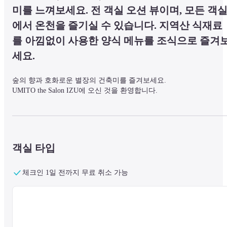
미를 느껴보세요. 전 객실 오션 뷰이며, 모든 객
에서 온천을 즐기실 수 있습니다. 지역산 식재료
를 아낌없이 사용한 양식 메뉴를 조식으로 즐겨
세요.
숲의 향과 호화로운 별장의 건축미를 즐겨보세요.

UMITO the Salon IZU에 오신 것을 환영합니다.
오무로(大室山) 산기슭에 있는 이즈고원(伊豆高原)의 별장

대자연과 아름다운 건축미에 둘러싸여 시간이 멈춘 것 같은 풍경.

아침은 작은 새의 지저귐에 눈을 뜨고,

객실 타입
자연 그대로의 호화스러움을 즐겨보세요.
체크인 1일 전까지 무료 취소 가능
전 객실 오션 뷰로 구성되어있으며, 객실의 욕조에서는 모두 온천을 
기실 수 있습니다.

세련된 어메니티, 오리지널 상품의 객실 물품을 구비하여 고품격의 
의 시설을 경험하실 수 있습니다.