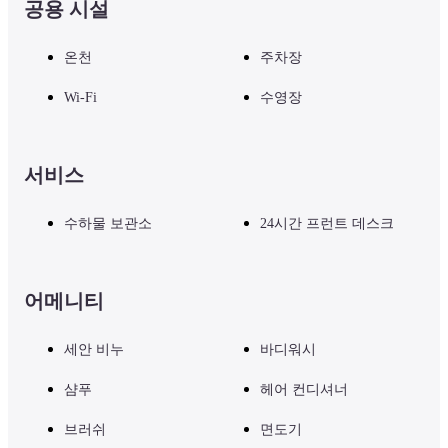
공용 시설
현장에서 입욕세 1인당 ￥150이 부과됩니다. (대상 : 6세 이상의 모든 
온천
주차장
고객)
Wi-Fi
수영장
투숙 중의 추가 이용 내역은 체크아웃 시 정산해주십시오.
서비스
수하물 보관소
24시간 프런트 데스크
어메니티
세안 비누
바디워시
샴푸
헤어 컨디셔너
브러쉬
면도기