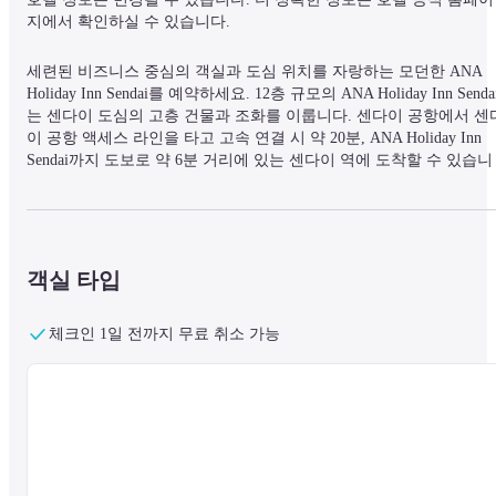
지에서 확인하실 수 있습니다.
세련된 비즈니스 중심의 객실과 도심 위치를 자랑하는 모던한 ANA 
Holiday Inn Sendai를 예약하세요. 12층 규모의 ANA Holiday Inn Senda
는 센다이 도심의 고층 건물과 조화를 이룹니다. 센다이 공항에서 센
이 공항 액세스 라인을 타고 고속 연결 시 약 20분, ANA Holiday Inn 
Sendai까지 도보로 약 6분 거리에 있는 센다이 역에 도착할 수 있습니
다. 무료 고속 인터넷과 인체 공학적 데스크 의자가 구비된 넓은 비즈
니스룸에서 편안하게 업무를 보세요. 호텔에서 2. 5km 거리에 있는 
오바야마에 올라 센다이 시내를 한눈에 조망하세요. 밤에는 센다이 
경 명소로도 인기가 높습니다. 택시로 10분 거리에 있는 인터랙티브 
야기 미술관 컬렉션에는 메이지 시대 유화와 칸딘스키의 추상화가 포
객실 타입
함되어 있습니다. 풍경이 아름다워 편안한 시간을 보내기에 좋습니다.
센다이 역에서 이어지는 아케이드 거리에서 쇼핑을 즐겨보세요. 이 
체크인 1일 전까지 무료 취소 가능
기찬 아케이드 상점가에는 백화점, 레스토랑, 카페가 즐비합니다. 호텔
레스토랑 Chef's Table의 캐주얼한 분위기에서 조식으로 일식 또는 양
식 세트 메뉴를, 런치와 디너로는 일품 요리 또는 코스 요리 등 다양한
세계 각국의 요리를 맛볼 수 있습니다. 사케 마스터 자격을 갖춘 직원
이 신중하게 선별한 미야기 사케와 함께 제철 도호쿠 식재료로 만든 
리, 매콤한 카레, 면 요리, 현지에서 잡은 해산물을 즐길 수 있습니다.