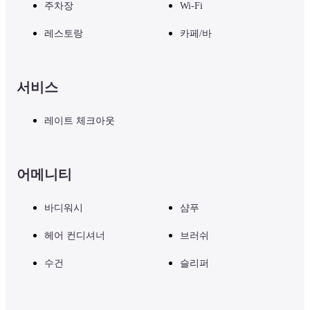
주차장
Wi-Fi
레스토랑
카페/바
서비스
레이트 체크아웃
어메니티
바디워시
샴푸
헤어 컨디셔너
브러쉬
수건
슬리퍼