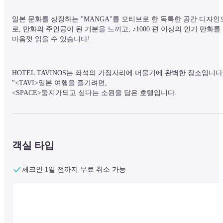
일본 문화를 상징하는 "MANGA"를 모티브로 한 독특한 공간 디자인
로, 만화의 주인공이 된 기분을 느끼고, ♪1000 편 이상의 인기 만화를 
마음껏 읽을 수 있습니다!
HOTEL TAVINOS는 좌석의 가장자리에 머물기에 완벽한 장소입니다.
"
<TAVI>
<SPACE>
둥지가되고 싶다는 소원을 담은 호텔입니다.
★ 무료 Wi-Fi : 객실과 공용 공간을 포함한 호텔 전역에서 무료 Wi-Fi
를 이용하실 수 있습니다

객실 타입
★ 무료 수하물 보관소: 로비에 무료 수하물 보관소가 있습니다. (호텔
투숙객 한정)

★ 로비 라운지(2층) & 웰컴 드링크: 무료 커피 (6:30~24:00)　

체크인 1일 전까지 무료 취소 가능
★ 아침 무료 간식 : 2 층 로비 라운지에서 빵 (※ 수량 한정. 없어지는
대로 종료)와 커피 (6 : 30 ~ 10 : 00)

★ 빨래방: 2층에 유료 빨래방이 있습니다. 24시간 이용 가능 / 세탁기 
4대, 건조기 각 4대 완비 / 자동 로딩 타입이므로 세제 불필요

★ 보안 강화 : 방범을 위해 24 시부 터 다음날 아침 6 시까 지 입구를 