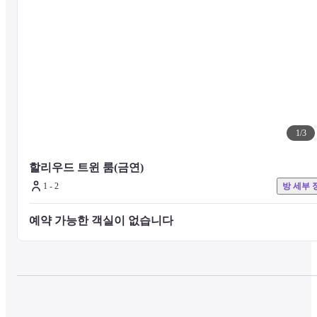
잠급니다. 필요하신 분은 입구 옆의 인터폰으로 전화해 주십시오. (객
실에서 카드 키로 출입 가능)

★ 숙박 기간 동안 유일한 청소는 수건 교체와 쓰레기 수거입니다. C/I
다음날부터 숙박 3일에 한 번씩 침대 정돈, 린넨 교체, 욕실 청소를 무
료로 해드립니다.

　매일 청소를 원하시는 분은 청소 카드로 알려주십시오. (세금 포함 
2,200 엔 / 1 일)
1
/
3
할리우드 트윈 룸(금연)
1 - 2
방 세부 
예약 가능한 객실이 없습니다 