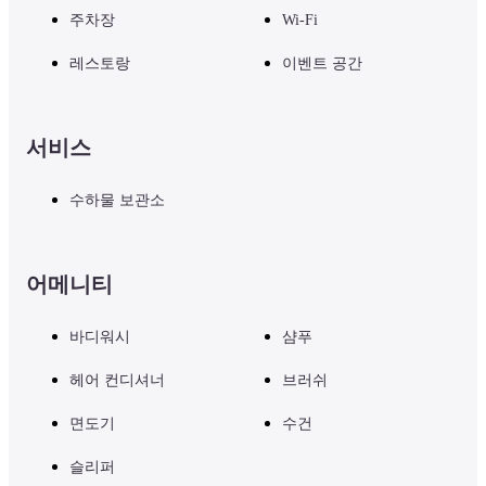
주차장
Wi-Fi
레스토랑
이벤트 공간
서비스
수하물 보관소
어메니티
바디워시
샴푸
헤어 컨디셔너
브러쉬
면도기
수건
슬리퍼