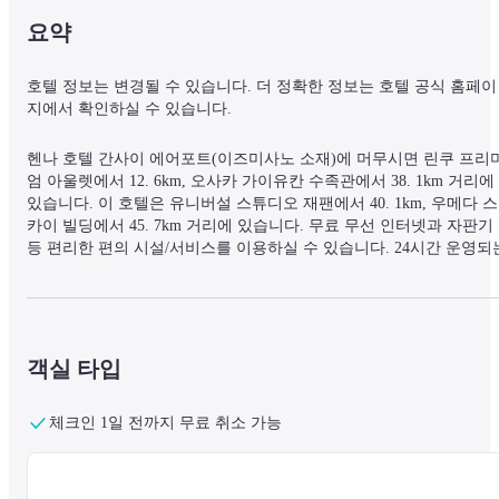
요약
호텔 정보는 변경될 수 있습니다. 더 정확한 정보는 호텔 공식 홈페이
지에서 확인하실 수 있습니다.
헨나 호텔 간사이 에어포트(이즈미사노 소재)에 머무시면 린쿠 프리
엄 아울렛에서 12. 6km, 오사카 가이유칸 수족관에서 38. 1km 거리에 
있습니다. 이 호텔은 유니버설 스튜디오 재팬에서 40. 1km, 우메다 스
카이 빌딩에서 45. 7km 거리에 있습니다. 무료 무선 인터넷과 자판기 
등 편리한 편의 시설/서비스를 이용하실 수 있습니다. 24시간 운영되는
프런트 데스크, 다국어 구사 가능 직원, 수하물 보관소 등의 편의 시설
서비스를 이용하실 수 있습니다. 정해진 시간에 무료 공항 셔틀(왕복)
이 운행됩니다. 교마치보리 리큐(é ’åºµï¼ˆKYOMACHIBORI 
RIKYUï¼‰)에서 식사를 하거나 호텔의 커피숍/카페에서 간단한 식
를 즐겨보세요. 매일 07:00 ~ 09:00에는 유료로 일본식 아침 식사를 이
객실 타입
용하실 수 있습니다. 98개의 객실에는 냉장고 및 평면 TV 등이 갖추
져 있어 편하게 머무실 수 있습니다. 무료 무선 인터넷을 이용해 연결 
체크인 1일 전까지 무료 취소 가능
상태를 유지하고 케이블 프로그램을 시청하실 수 있습니다. 욕조와 
도 샤워기가 있는 욕실에는 깊은 욕조 및 무료 세면용품도 마련되어 
습니다. 금고, 매일 제공되는 객실 청소 서비스, 다리미/다리미판(요청
시) 등의 편의 시설/서비스를 이용하실 수 있습니다.