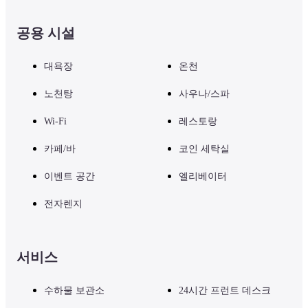
공용 시설
대욕장
온천
노천탕
사우나/스파
Wi-Fi
레스토랑
카페/바
코인 세탁실
이벤트 공간
엘리베이터
전자렌지
서비스
수하물 보관소
24시간 프런트 데스크