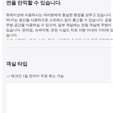
연을 만끽할 수 있습니다.
워케이션에 이용하시는 여러분에게 충실한 환경을 갖추고 있습니다. 
Wi-Fi는 광선을 사용하므로 스트레스 없이 통신할 수 있습니다. 공용 
주방 공간을 이용하실 수 있으며, 일부 객실에는 전용 객실에 주방이 
있습니다. 편의점, 슈퍼마켓, 온천 시설도 차로 10분 이내의 거리에 
습니다.

스키 시즌에는 묘코 스기노하라 스키장의 슬로프 바로 앞에 위치하고 
있어 접근성도 좋다! 일루미네이션으로 유명한 APA 리조트 조에쓰 
코와 토가쿠시의 파워 스포트에 액세스 양호! 햐쿠메이산의 묘코산과
히우치산이 있어, 등산객으로 붐빕니다. 사계절 내내 즐길 수 있는 묘
코 고원입니다.
객실 타입
체크인 1일 전까지 무료 취소 가능
조건 및 주의사항

★★ 쓰레기는 가지고 돌아가★★십시오 (장기 이용자는 상담 필요)

★★ 잠옷, 수건, 칫솔 등의 편의 시설은 없습니다. ★★

★★ 차 공급 세트는 준비되어 있지 않으므로 양해 바랍니다. ★★

체크인은 22:00까지입니다. 그 이후에는 시간당 1,000엔의 대기 요금이
부과됩니다.