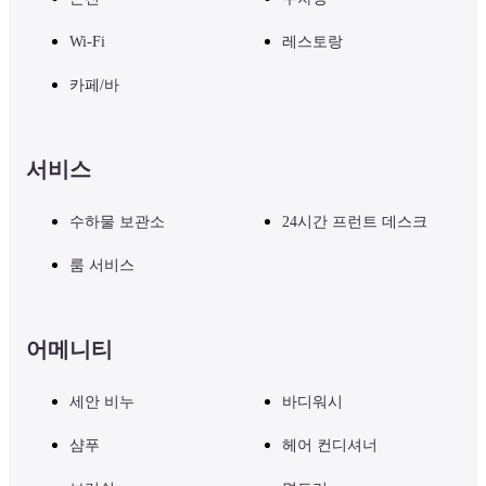
Wi-Fi
레스토랑
카페/바
서비스
수하물 보관소
24시간 프런트 데스크
룸 서비스
어메니티
세안 비누
바디워시
샴푸
헤어 컨디셔너