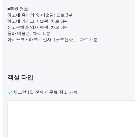
■주변 정보

하코네 유리의 숲 미술관: 도보 3분

하코네 라리크 미술관: 차로 5분

센고쿠하라 억새 평원: 차로 5분

폴라 미술관: 차로 15분

아시노코・하코네 신사（구조신사）: 차로 25분
■시설 정보

하코네의 숲에 녹아드는 듯이 흩어져 있는 아지트에서 자유롭게 시간
을 즐길 수 있습니다.

객실 타입
숲의 작은 길을 지나면 풍부한 녹음 속에 18채의 개성 있는 빌라가 나
타납니다.

몇 번이고 방문하고 싶어지는, 나만의 별장입니다.
체크인 1일 전까지 무료 취소 가능
■객실 정보

＊HafH를 통한 예약은 0~5세 어린이의 경우 유아용 침대 제공이 가
합니다.

6세 이상 어린이는 어른으로 예약해 주시기 바랍니다.

＊객실은 각기 다른 구조를 가지고 있습니다.
