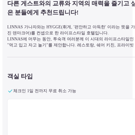
다른 게스트와의 교류와 지역의 매력을 즐기고 
은 분들에게 추천드립니다!
LINNAS 가나자와는 HYGGE(휘게, '편안하고 아득한' 이라는 뜻을 가
진 덴마크어)를 컨셉으로 한 라이프스타일 호텔입니다.

LINNAS에 머무는 동안, 투숙객 여러분께 이 시대의 라이프스타일인  
"먹고 입고 자고 놀기"를 제안합니다. 레스토랑, 쉐어 키친, 프라이빗 
사우나 등을 갖추고 있으며, '도시 속의 작은 복합시설'로서 숙박객을 
맞이합니다.
객실 타입
가나자와(金沢) 시민의 부엌이라고 할수 있는, 오우미쵸 시장(近江町
市場)에서 도보 3분 거리에 위치하고 있습니다.
체크인 1일 전까지 무료 취소 가능
사우나: 프라이빗 자쿠지&사우나 'Kuumus(쿠무스)'

2~3인용 핀란드식 사우나를 즐길 수 있습니다. (숙박자 전용・체크인 
7일 전부터 공식 사이트 캘린더에 빈 자리가 있으면 이메일로 예약해 
주세요.)