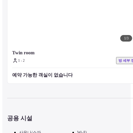
1
/
3
Twin room
1 - 2
방 세부 
예약 가능한 객실이 없습니다 
공용 시설
사우나/스파
Wi-Fi