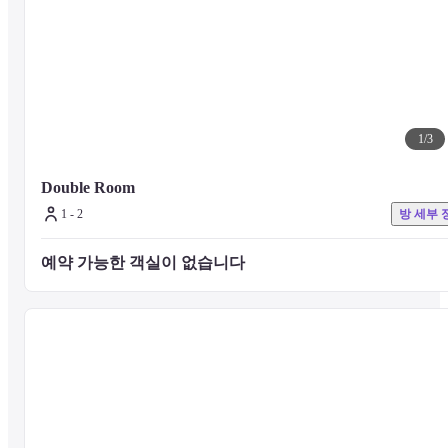
-객실 설명

-컴팩트 싱글 룸

기본 숙박 인원: 1명

로프트 침대, 책상, 세면대가 구비된 컴팩트한 객실입니다. 샤워실과 
화장실은 각 층의 공용 시설을 이용해 주십시오.
1
/
3
-더블룸

기본 숙박 인원(최대 정원): 1명(2명)

Double Room
화장실, 샤워실이 구비된 심플한 더블룸입니다.

1 - 2
방 세부 
인원 추가 시 1,500엔/인/박을 별도로 받습니다.

사전 연락을 주시면, 공실 상황에 따라 트윈룸으로 변경이 가능합니다
예약 가능한 객실이 없습니다 
-슈페리어룸 미니키친 포함(동반 1인까지 가능)

기본 숙박 인원(최대 정원) : 2명(4명)

화장실, 샤워실, 미니 키친이 구비된 더블침대 2개가 설치된 객실입
다.

인원 추가 시 1,500엔/인/박을 별도로 받습니다. 사전에 이메일 또는 
자 메시지로 연락 주시기 바랍니다.