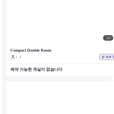
부대 레스토랑 : 가나자와 캐주얼 이탈리안 레스토랑 '켐리와 카오리'

조식 및 석식을 제공하고 있습니다.

영업시간 : 조식 7:00-9:30, 석식 17:00-23:00

(매주 수요일 휴무, 조식은 사전 예약제로 매일 제공)
1
/
3
컨셉:

'한 사람 한 사람이 품고 있는 공기와

어딘가에서 느껴지는 이 도시의 문화는

Compact Double Room
서로 어우러져 그 공간을 만들어 낸다.
1 - 2
방 세부 
예약 가능한 객실이 없습니다 
그곳에서 탄생한 형태 없는 무언가는

사람의 마음에, 도시에, 부드럽게 퍼져 나간다.
기분 좋은 이곳만의 공간에서.

인생이 더 풍요로워지길.'