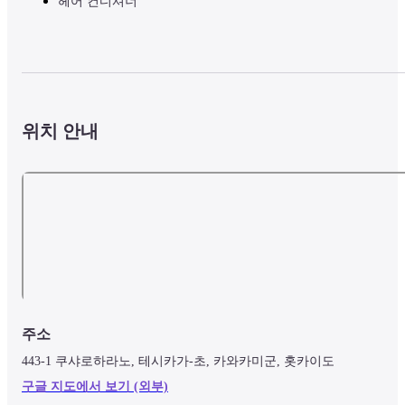
헤어 컨디셔너
위치 안내
주소
443-1 쿠샤로하라노, 테시카가-초, 카와카미군, 홋카이도
구글 지도에서 보기 (외부)