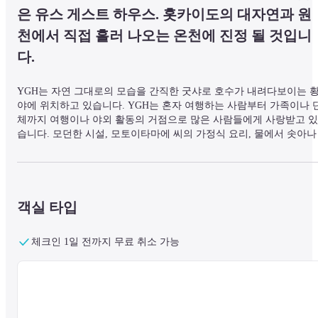
은 유스 게스트 하우스. 홋카이도의 대자연과 원
천에서 직접 흘러 나오는 온천에 진정 될 것입니
다.
YGH는 자연 그대로의 모습을 간직한 굿샤로 호수가 내려다보이는 
야에 위치하고 있습니다. YGH는 혼자 여행하는 사람부터 가족이나 
체까지 여행이나 야외 활동의 거점으로 많은 사람들에게 사랑받고 있
습니다. 모던한 시설, 모토이타마에 씨의 가정식 요리, 물에서 솟아나
는 온천, 다양한 체험 프로그램, 여행에 대한 기대감으로 여러분을 기
다리고 있습니다. 또한 홋카이도 동부의 중심부에 위치하고 있기 때
에 마슈 호수, 시레토코, 구시로 습원, 아칸 호수 등으로의 이동은 물론
당일치기 여행에도 매우 편리합니다. 장시간 머물면서 천천히 즐기세
요.
객실 타입
체크인 1일 전까지 무료 취소 가능
▼ 식사 안내 ▼

숙박 플랜은 식사 불포함입니다.

근처에 음식점이나 편의점(차로 약 20분)이 없기 때문에, 예약 완료 후
사전에 채팅으로 신청해 주세요. 체크인 시 추가 요금이 부과됩니다.