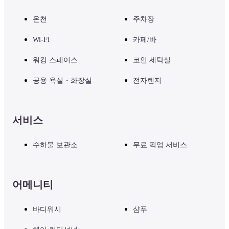
온천
주차장
Wi-Fi
카페/바
워킹 스페이스
코인 세탁실
공용 욕실・화장실
전자렌지
서비스
수하물 보관소
무료 픽업 서비스
어메니티
바디워시
샴푸