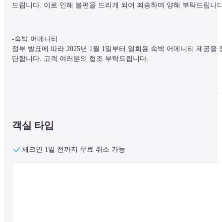
드립니다. 이로 인해 불편을 드리게 되어 죄송하며 양해 부탁드립니다
-숙박 어메니티

정부 발표에 따라 2025년 1월 1일부터 일회용 숙박 어메니티 제공을 
단합니다. 고객 여러분의 협조 부탁드립니다.
■ 주변 안내

신콩 미츠코시 신톈디 백화점과 샤오시먼 상업 지구에 인접해 있어 
시 곳곳에 흩어져 있는 고대 유적을 도보로 방문할 수 있으며, 타이난 
고속철도역과 타이난 과학공원은 차로 약 30분 거리에 있어 비즈니스
객실 타입
와 관광 모두에 매우 편리한 위치입니다.
체크인 1일 전까지 무료 취소 가능
■시설에 대해

호텔에는 야외 수영장, 헬스 클럽, 쇼가쿠도 키즈 클럽, 쇼엔 등의 시
이 있습니다. 무선 LAN 인터넷은 머무는 동안 모든 객실에서 무료로 
이용하실 수 있습니다.