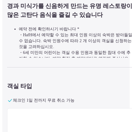
경과 미식가를 신음하게 만드는 유명 레스토랑이
많은 고탄다 음식을 즐길 수 있습니다
예약 전에 확인하시기 바랍니다 *

・HafH에서 예약할 수 있는 최대 인원 이상의 숙박은 받아들일
수 없습니다. 숙박 인원수에 따라 2 개 이상의 객실을 신청하는 
것을 고려하십시오.

・6세 미만의 어린이는 객실 수용 인원과 동일한 침대 수에 추
가할 수 있습니다. 예약 확정 후 예약센터로 연락해 주십시오.

・이 플랜은 식사가 포함되지 않은 하룻밤 플랜입니다.
~세상에~

객실 타입
홋카이도에서 오키나와까지, "OMO"는 여행자에게 즐거운 현지 파트
너입니다.

체크인 1일 전까지 무료 취소 가능
워케이션이든 휴가의 기분 전환이든, 우리는 당신이 현지로 깊은 여
을 떠날 수 있는 가이드 투어를 통해 도시에 머무를 수 있도록 지원합
니다.