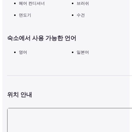
헤어 컨디셔너
브러쉬
◇ 주변 활동 (관내 가이드 투어 / 이벤트)
면도기
수건
고탄다 힐즈 투어(통칭 '고탄다 힐즈'라고도 불리는 약 40개의 개성 
숙소에서 사용 가능한 언어
치는 가게가 밀집한 건물에서 사다리 사케를 즐기는 액티비티)

고탄다 잔치 리셉션 (고 탄다의 거리를 아는 직원이 손님이 선택한 테
마에 따라 추천 레스토랑을 소개합니다)
영어
일본어
※응모 방법에 대한 자세한 내용은 OMO5 도쿄 고탄다 공식 사이트를
확인하시기 바랍니다.
위치 안내