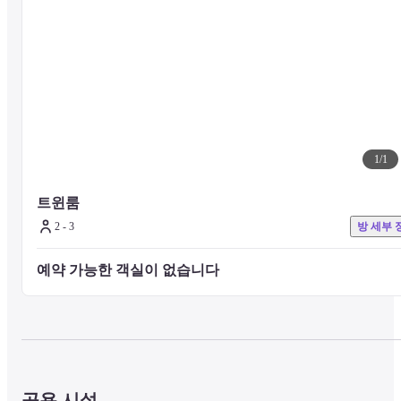
◇ 근린시절

도시를 속속들이 알고 지역의 매력을 만끽할 수 있는 현장 이벤트와 
은 동네를 안내하는 가이드 투어를 실시하는 직원.

OMO에 오실 때 참가하고 싶은 손님만 참가할 수 있는 오리지널 액티
비티입니다.
1
/
1
~기본 정보~
트윈룸
2 - 3
방 세부 
◇ 객실

【킹 룸】

예약 가능한 객실이 없습니다 
폭 180cm의 넉넉한 킹사이즈 침대를 구비하고 있으며, 접이식 테이블
과 침대 밑 수납공간 등 기능적인 설비를 갖추고 있습니다. 커플이나 
독신, 비즈니스용으로 추천하는 타입입니다.
【트윈 룸】

창문 유리는 바닥에서 천장까지 펼쳐져 개방감있는 트윈 타입의 객실
공용 시설