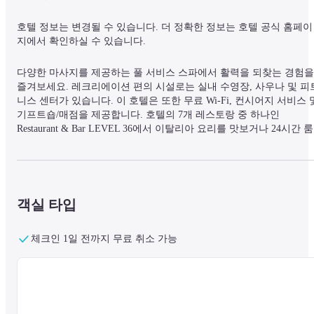
호텔 정보는 변경될 수 있습니다. 더 정확한 정보는 호텔 공식 홈페이
지에서 확인하실 수 있습니다.
다양한 마사지를 제공하는 풀 서비스 스파에서 활력을 되찾는 경험을 
즐겨보세요. 레크리에이션 편의 시설로는 실내 수영장, 사우나 및 피
니스 센터가 있습니다. 이 호텔은 또한 무료 Wi-Fi, 컨시어지 서비스 및
기프트숍/매점을 제공합니다. 호텔의 7개 레스토랑 중 하나인 
Restaurant & Bar LEVEL 36에서 이탈리아 요리를 맛보거나 24시간 룸 
서비스를 즐겨보세요. 커피숍/카페에서 스낵을 이용할 수 있으며, 3
의 바/라운지 중 한 곳에서 음료를 마시며 휴식을 취할 수 있습니다. 
식 뷔페는 매일 유료로 제공됩니다. 주요 편의 시설로는 드라이클리닝
세탁 서비스, 24시간 프런트 데스크 및 다국어 구사 직원이 있습니다. 
호텔은 이벤트를 위한 23개의 회의실을 자랑하며, 구내 셀프 주차(요
객실 타입
금 부과)가 가능합니다. 에어컨이 완비된 592개의 객실에는 냉장고와 
위성 채널을 시청할 수 있는 LCD TV가 구비되어 있으며 무료 Wi-Fi가
체크인 1일 전까지 무료 취소 가능
제공됩니다. 전용 욕실에는 샤워/욕조 조합, 무료 세면용품 및 비데가 
마련되어 있습니다. 편의 시설로는 전화, 금고, 책상이 있습니다. 인근
관광 명소: * Shin-Kobe Ropeway (0. 1 km) * Takenaka Carpentry Tools 
Museum (0. 5 km) * Kitano Ijinkan Street (0. 7 km) * Space 11 Darvish 
Museum (1. 1 km) * Nunobiki Falls (1. 1 km) 가장 가까운 공항: * Kobe 
Airport (UKB) - 8. 7 km * Itami Airport (ITM) - 43. 6 km * Kansai 