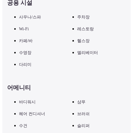
공용 시설
사우나/스파
주차장
Wi-Fi
레스토랑
카페/바
헬스장
수영장
엘리베이터
다리미
어메니티
바디워시
샴푸
헤어 컨디셔너
브러쉬
수건
슬리퍼