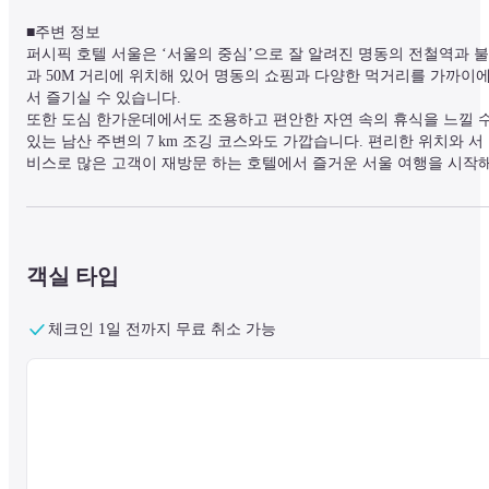
■주변 정보

퍼시픽 호텔 서울은 ‘서울의 중심’으로 잘 알려진 명동의 전철역과 불
과 50M 거리에 위치해 있어 명동의 쇼핑과 다양한 먹거리를 가까이
서 즐기실 수 있습니다.

또한 도심 한가운데에서도 조용하고 편안한 자연 속의 휴식을 느낄 수
있는 남산 주변의 7 km 조깅 코스와도 가깝습니다. 편리한 위치와 서
비스로 많은 고객이 재방문 하는 호텔에서 즐거운 서울 여행을 시작해
보세요!
■ 시설 정보

객실 타입
24시간 운영되는 비즈니스 센터에서 컴퓨터 사용 및 팩스 송/수신등이
가능하며 그 외에도 심신의 긴장을 풀 수 있는 각종 사우나(남성 전용
와 피트니스 센터(회원전용 헬스장 및 고품격 운동기구 설치),기능성 
체크인 1일 전까지 무료 취소 가능
욕탕 등 모든 방문객의 활력과 삶의 질을 높여주는 휴식 공간이 준비
어 있습니다.
■ 객실 정보

퍼시픽 호텔 서울은 내 집 같은 편안함과 최근 2017년 리뉴얼된 인테
어로 한층 업그레이드된 모던한 객실을 자랑하고 있습니다. 호텔의 