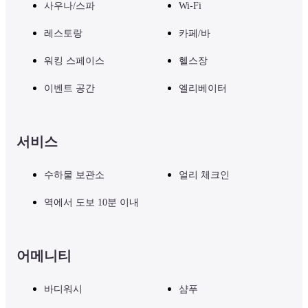
사우나/스파
Wi-Fi
레스토랑
카페/바
워킹 스페이스
헬스장
이벤트 공간
엘리베이터
서비스
수하물 보관소
얼리 체크인
역에서 도보 10분 이내
어메니티
바디워시
샴푸