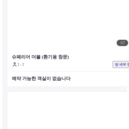
■ 식사 정보

13층에 위치하여 아름다운 전경을 감상할 수 있는 The Lounge 에서 
있는 조식과 점심을 즐길 수 있습니다. (월~금 만 운영)

조식은 1인당 15,000원의 요금으로 이용 가능합니다. (현장 결제요망)

그 밖의 식사 요금 추가 및 운영 시간 등 자세한 내용은 숙소로 문의 
탁 드립니다.
1
/
7
■ 주의 사항

기타 시설 및 서비스에 대한 문의는 호텔 공식 웹사이트를 확인하거나
슈페리어 더블 (환기용 창문)
호텔로 직접 문의 주시기 바랍니다.
1 - 2
방 세부 
예약 가능한 객실이 없습니다 