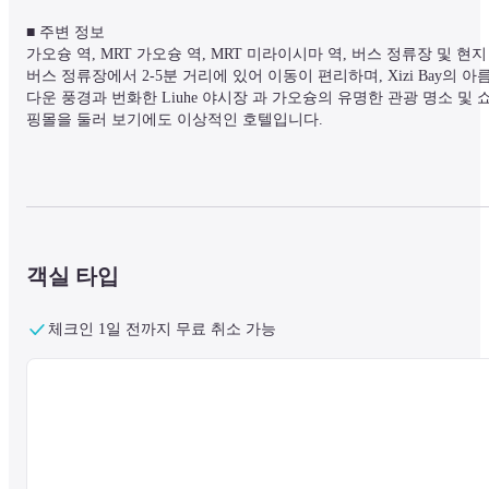
■ 주변 정보

가오슝 역, MRT 가오슝 역, MRT 미라이시마 역, 버스 정류장 및 현지 
버스 정류장에서 2-5분 거리에 있어 이동이 편리하며, Xizi Bay의 아
다운 풍경과 번화한 Liuhe 야시장 과 가오슝의 유명한 관광 명소 및 
핑몰을 둘러 보기에도 이상적인 호텔입니다.
■ 시설 정보

24시간 프런트 데스크를 운영하며, 무료 Wi-Fi를 제공합니다.

그외 시설로는 피트니스 짐, 라운지, 셀프 세탁 시설 등이 마련되어 
습니다
객실 타입
체크인 1일 전까지 무료 취소 가능
■ 객실 정보

모든 객실에는 냉장고가 마련되어 있습니다.

욕실에는 샤워, 세면용품 등이 구비되어 있습니다.
■ 주의 사항

대만 정부의 방침에 따라 2025년 1월 1일부터 모든 숙박 시설의 객실 