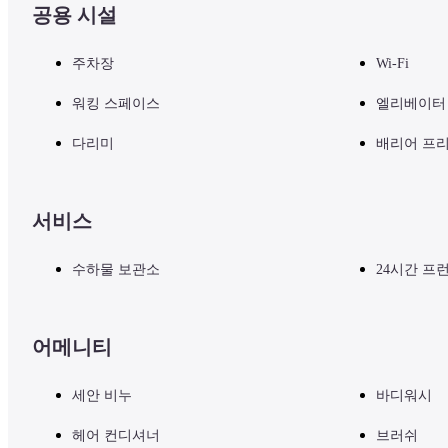
공용 시설
【Standard Floor Single Room】

주차장
Wi-Fi
9층~12층에 위치하고 있으며, 모든 객실에 욕조가 설치되어 있습니다
컴팩트하고 심플한 공간은 비즈니스와 여행의 인원수에 맞게 선택하실
워킹 스페이스
엘리베이터
※ 미취학 아동의 동반 취침은 무료이며 침대당 아동 1명으로 제한
다리미
배리어 프
■ 식사 정보 (별도 요금)

분위기에 따라 선택할 수 있는 2 개의 레스토랑이 있습니다.

서비스
쾌적한 공간과 편안한 무드로 가족, 친구들과의 식사는 물론 중요한
수하물 보관소
24시간 프
조식, 점심, 단품에서 코스 요리까지 다양한 요리를 즐길 수 있는 이탈리아 
일본의 정신과 감성을 중요하게 생각하며, 제철 식재료를 사용한 일
어메니티
■ 주의 사항

기타 시설 및 서비스에 대한 문의는 호텔 공식 웹사이트를 확인하거
세안 비누
바디워시
헤어 컨디셔너
브러쉬