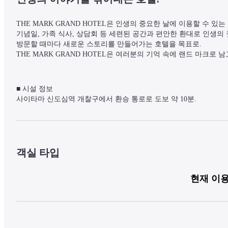
THE MARK GRAND HOTEL은 인생의 중요한 날에 이용할 수 있는
기념일, 가족 식사, 상담회 등 세련된 공간과 편안한 환대로 인생의
방문할 때마다 새로운 스토리를 만들어가는 호텔을 목표로.

THE MARK GRAND HOTEL은 여러분의 기억 속에 랜드 마크로 
■ 시설 정보

사이타마 신도심역 개찰구에서 환승 통로로 도보 약 10분.

오미야역까지 1역, 도쿄역까지 환승 없이 약 30분.

도보로 약 10분 거리에 사이타마 슈퍼 아레나도 있어, 콘서트 및 이
또한 호텔 2층에 24시간 운영되는 편의점, 최대 127대 주차가 가
객실 타입
【CENTRAL WELLNESS CLUB】

MARK GRAND HOTEL에 머무는 동안 방문객을 위한 특별 요금을 
현재 이용
헬스장, 스튜디오, 사우나, 미스트 사우나, 천연 온천을 사용한 다
■ 객실 정보