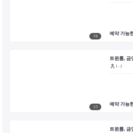
오타루 시립 종합 박물관 운가칸 - 0.5km
니치긴도리 - 0.6km
스이텐구 신사 - 0.8km
오타루 뮤직박스박물관 - 1km
구 엔도 마타베이 하우스 - 1.1km
예약 가능한
이로나이후토 공원 - 1.1km
1
/
6
오타루 공원 - 1.3km
도미오카 성당 - 1.5km
트윈룸, 금연 
1 - 2
— 인근 공항 —
오카다마 공항 (OKD) - 36.9km
뉴 치토세 공항 (CTS) - 84km
예약 가능한
1
/
5
트윈룸, 금