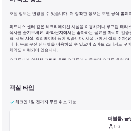
호텔 정보는 변경될 수 있습니다. 더 정확한 정보는 호텔 공식 홈페
피트니스 센터 같은 레크리에이션 시설을 이용하거나 루프탑 테라스
식사를 즐겨보세요. 바/라운지에서는 좋아하는 음료를 마시며 갈증을
크, 세탁 시설, 엘리베이터 등이 있습니다. 시설 내에서 셀프 주차(
니다. 무료 무선 인터넷을 이용하실 수 있으며 스마트 스피커도 구
치약도 마련되어 있습니다.
오타루시에 위치한 그란벨 호텔 오타루에 머무르면 오타루 운하 및 
박물관까지는 0.2km 떨어져 있으며, 0.2km 거리에는 오타루 예술
— 주변 명소 —
객실 타입
사카이마치 거리 - 0.2km
스테인드 글라스 박물관 - 0.2km
체크인 1일 전까지 무료 취소 가능
오타루 운하 - 0.2km
오타루 예술촌 - 0.2km
더블룸, 금
일본은행 구 오타루 지점 금융 자료관 - 0.3km
오타루 시립 미술관 - 0.3km
1 - 2
기타이치 베네치아 미술관 - 0.5km