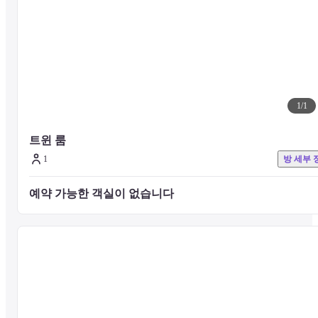
을 받고 있습니다.

전 세계 사람들과 연결되는 허브! 바로 KAMP입니다.
1
/
1
트윈 룸
1
방 세부 
예약 가능한 객실이 없습니다 