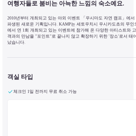
여행자들로 붐비는 아늑한 느낌의 숙소예요.
2010년부터 개최되고 있는 야외 이벤트 「우시마도 자연 캠프」에서 
파생된 새로운 기획입니다. KAMP는 세토우치시 우시카도초의 무인
에서 연 1회 개최되고 있는 이벤트에 참가해 온 다양한 아티스트와 
객과의 만남을 "포인트"로 끝나지 않고 확장하기 위한 '장소'로서 태
났습니다.
JR 오카야마 역 서쪽 출구 바로 바깥에있는 "봉고초 상점가"의 중간
있는 뒷골목에있는 건물을 개조하여 지어진 호스텔입니다. 국내외를 
막론하고 세계 각국에서 온 배낭여행객들이 쉽게 들러 모일 수 있는 
객실 타입
이다. 가벼운 식사와 음료를 즐길 수 있는 카페 라운지와 아웃도어 용
품을 중심으로 판매하는 숍도 있습니다.
체크인 1일 전까지 무료 취소 가능
다양한 장르의 작가와 아티스트의 작품을 취급하는 팝업 숍, 토크쇼, 
워크숍, 라이브 및 DJ 이벤트를 정기적으로 개최하고 있습니다 
"KAMP"와 "캠프"의 생각은 친구와 동지의 뉘앙스입니다. 그런 만남을
소중히 여기고 쾌적한 공간으로 육성하고 싶습니다. KAMP는 이 꿈을
실현하기 위해 다양한 분야에서 활약하는 개성 넘치는 회원들의 지원