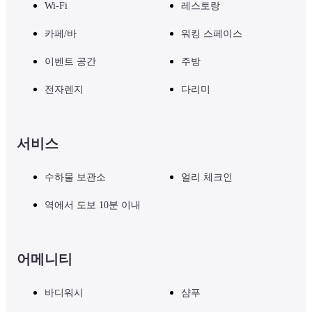
Wi-Fi
레스토랑
카페/바
워킹 스페이스
이벤트 공간
주방
전자렌지
다리미
서비스
수하물 보관소
얼리 체크인
역에서 도보 10분 이내
어메니티
바디워시
샴푸