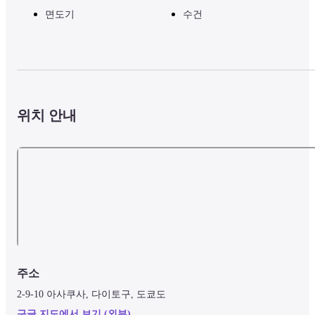
면도기
수건
위치 안내
주소
2-9-10 아사쿠사, 다이토구, 도쿄도
구글 지도에서 보기 (외부)