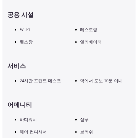
공연 당일 저녁 식사는 당일 영업합니다. 풍부한 저녁 식사 메뉴와 안
티파스토, 파스타, 피자 등의 음료를 제공합니다. 식사와 함께 무대를 
즐길 수 있습니다. (*별도 요금)
공용 시설
Wi-Fi
레스토랑
■ 주의사항

기타 시설 및 서비스에 대해서는 숙박 시설의 공식 웹사이트를 방문
헬스장
엘리베이터
거나 숙박 시설에 직접 문의하시기 바랍니다.
서비스
24시간 프런트 데스크
역에서 도보 10분 이내
어메니티
바디워시
샴푸
헤어 컨디셔너
브러쉬