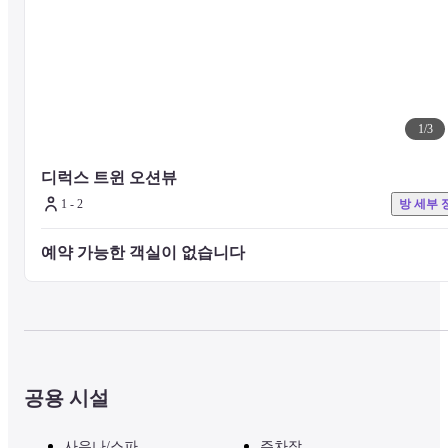
1
/
3
디럭스 트윈 오션뷰
1 - 2
방 세부 
예약 가능한 객실이 없습니다 
공용 시설
사우나/스파
주차장