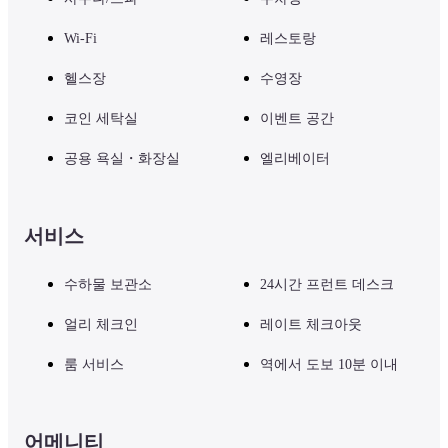
Wi-Fi
레스토랑
헬스장
수영장
코인 세탁실
이벤트 공간
공용 욕실・화장실
엘리베이터
서비스
수하물 보관소
24시간 프런트 데스크
얼리 체크인
레이트 체크아웃
룸 서비스
역에서 도보 10분 이내
어메니티