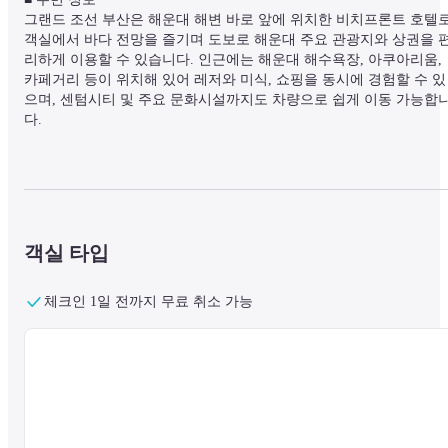
그랜드 조선 부산은 해운대 해변 바로 앞에 위치한 비치프론트 호텔로,
객실에서 바다 전망을 즐기며 도보로 해운대 주요 관광지와 상권을 
리하게 이용할 수 있습니다. 인근에는 해운대 해수욕장, 아쿠아리움, 
카페거리 등이 위치해 있어 레저와 미식, 쇼핑을 동시에 경험할 수 있
으며, 센텀시티 및 주요 문화시설까지도 차량으로 쉽게 이동 가능합
다.
■ 시설 정보

호텔은 실내외 수영장을 모두 갖추고 있어 계절과 날씨에 관계없이 
용이 가능하며,

피트니스 센터와 사우나 등 다양한 웰니스 시설을 제공합니다. 또한 
객실 타입
즈 전용 공간과 프로그램을 운영하여 가족 단위 고객에게 적합하며, 
즈니스 센터와 연회 시설을 통해 기업 행사 및 미팅 수요도 함께 충족
체크인 1일 전까지 무료 취소 가능
합니다. 전 구역 무료 Wi-Fi와 24시간 프런트 서비스를 포함한 다양한 
편의 서비스가 제공되어 편안한 투숙을 지원합니다.
피트니스, 수영장, 사우나 이용 안내