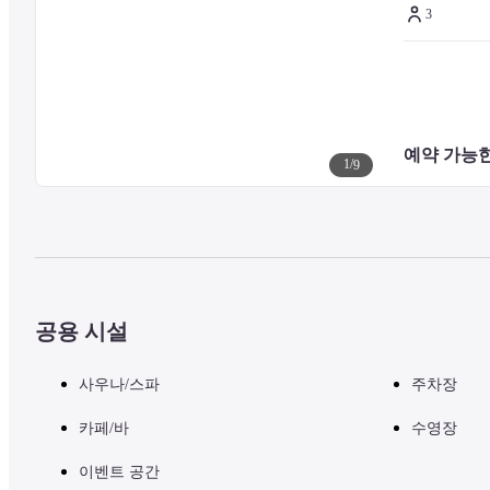
3
예약 가능한
1
/
9
공용 시설
사우나/스파
주차장
카페/바
수영장
이벤트 공간