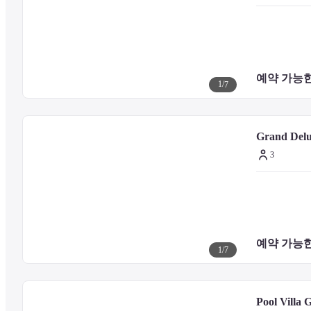
미니 골프 인터내셔널 - 1km
통사이 비치 - 1.7km
플라이 렘 비치 - 2.4km
왓 플라이 램 - 2.5km
리츠 칼튼 비치 - 2.6km
예약 가능한
통손 비치 - 2.9km
1
/
7
삼롱 비치 - 3.3km
빅부다비치 - 3.3km
차웽 비치 - 3.4km
Grand Delu
빅 부처 사원 - 3.4km
페체랏 마리나 - 4.6km
3
코 나 티안 - 5km
로열 무앙 사무이 빌라에서 이용하기 편리한 공항은 코사무이 공항 (US
예약 가능한
1
/
7
Pool Villa