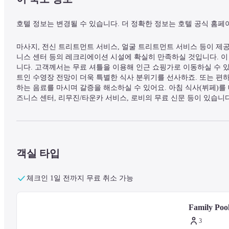
호텔 정보는 변경될 수 있습니다. 더 정확한 정보는 호텔 공식 홈페
마사지, 전신 트리트먼트 서비스, 얼굴 트리트먼트 서비스 등이 제공
니스 센터 등의 레크리에이션 시설에 확실히 만족하실 것입니다. 이
니다. 고객께서는 무료 셔틀을 이용해 인근 쇼핑가로 이동하실 수 있습니다. 
트인 수영장 전망이 더욱 특별한 식사 분위기를 선사하죠. 또는 편
하는 음료를 마시며 갈증을 해소하실 수 있어요. 아침 식사(뷔페)를 매
즈니스 센터, 리무진/타운카 서비스, 로비의 무료 신문 등이 있습니다
이용하실 수 있습니다. 에어컨이 설치된 79개의 객실에는 전용 온수 욕조 
고급 침구도 갖추어져 있습니다. 객실에 딸린 전용 발코니에서 전망
구비되어 있어 지루하지 않게 시간을 보내실 수 있습니다. 전용 욕
코사무이에서 해변에 위치한 로열 무앙 사무이 빌라에 머무실 경우 걸
객실 타입
에서 차웽 비치까지는 3.3km 떨어져 있으며, 7.3km 거리에는 어부
— 주변 명소 —
체크인 1일 전까지 무료 취소 가능
Family Pool
청몬 비치 - 0.3km
코 팬 야이 비치 - 0.7km
3
사무이 풋볼 골프 - 0.8km