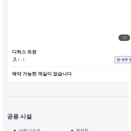
1
/
2
디럭스 트윈
1 - 3
방 세부 
예약 가능한 객실이 없습니다 
공용 시설
사우나/스파
주차장