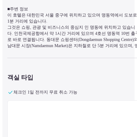
■주변 정보

이 호텔은 대한민국 서울 중구에 위치하고 있으며 명동역에서 도보로 
1분 거리에 있습니다.

그것은 쇼핑, 관광 및 비즈니스의 중심지 인 명동에 위치하고 있습니
다. 인천국제공항에서 약 1시간 거리에 있으며 4호선 명동역 10번 출
로 바로 연결됩니다. 동대문 쇼핑센터(Dongdaemun Shopping Centre)와
남대문 시장(Namdaemun Market)은 지하철로 단 5분 거리에 있으며, 
동 쇼핑가(Myeongdong Shopping Street), 팰리스(Palace), 인사동
(Insadong), 남산(Namsan), 북촌 한옥 마을(Bukchon Hanok Village) 등 
유명 명소까지 쉽게 이동하실 수 있습니다.
객실 타입
■시설 정보

숙소는 24시간 프런트 데스크, 비즈니스 센터, 무료 Wi-Fi를 갖추고 
체크인 1일 전까지 무료 취소 가능
습니다.
■객실 정보

웰빙을 고려한 모던한 인테리어의 편안한 공간에서 휴식을 취하실 수 
있습니다. 섬세하고 따뜻한 서비스와 마음의 평화를 제공합니다.