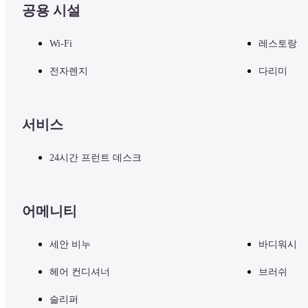
공용 시설
■주의 사항

기타 시설 및 서비스에 대한 문의는 호텔 공식 웹사이트를 확인하거
Wi-Fi
레스토랑
전자렌지
다리미
서비스
24시간 프런트 데스크
어메니티
세안 비누
바디워시
헤어 컨디셔너
브러쉬
슬리퍼