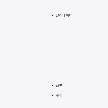
나 호텔로 직접 문의 주시기 바랍니다.
엘리베이터
샴푸
수건