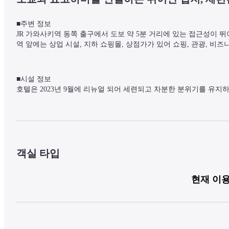
■주변 정보

JR 가와사키역 동쪽 출구에서 도보 약 5분 거리에 있는 접근성이 뛰
역 앞에는 상업 시설, 지하 쇼핑몰, 상점가가 있어 쇼핑, 관광, 비
■시설 정보

호텔은 2023년 9월에 리뉴얼 되어 세련되고 차분한 분위기를 유지
■객실 정보

총 240개 객실에는 사무 업무에 적합 대형 책상과 밝은 조명이 비치
객실은 넉넉한 공간으로 154cm 폭의 더블베드를 갖추고 있습니다.

객실 타입
침대 1개당 초등학생 미만(0-12세) 아동 최대 1명까지 무료로 숙박할
※객실 타입에 따라서는 이용이 불가능한 경우도 있으니, 예약 시 
현재 이용
■식사 정보 (별도 요금)

호텔 내 레스토랑에서 맛있는 아침 식사가 제공됩니다.