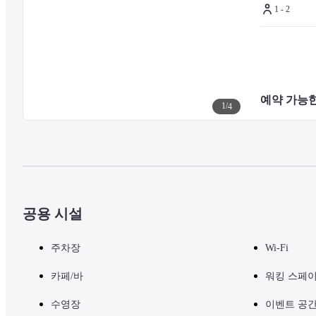
1 - 2
예약 가능한
1
/
4
공용 시설
주차장
Wi-Fi
카페/바
워킹 스페
수영장
이벤트 공