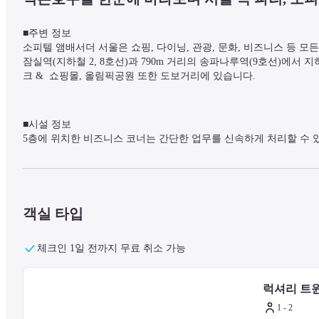
■주변 정보

소피텔 앰배서더 서울은 쇼핑, 다이닝, 관광, 문화, 비즈니스 등 모든
잠실역(지하철 2, 8호선)과 790m 거리의 송파나루역(9호선)에서
크 &  쇼핑몰, 올림픽공원 또한 도보거리에 있습니다.
■시설 정보

5층에 위치한 비즈니스 코너는 간단한 업무를 신속하게 처리할 수 
으로 가족 투숙객들에게 편의를 제공합니다.

석촌호수와 서울 도심이 한눈에 보이는 수영장 및 우아하면서도 특
객실 타입
※ 여름 성수기(7/18-8/17) 동안, 모든 호텔 투숙객은 수영장 이
체크인 1일 전까지 무료 취소 가능
■객실 정보

우아함과 모던한 분위기를 연출하는 객실은 도심 속에서 잊지 못할 
럭셔리 트
어메니티 딥티크, 음성 인식 AI 시스템 기가지니 서비스로 프렌치
1 - 2