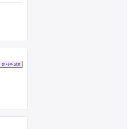
식 가스트로노미 
2)’ 에서 품격있
방 세부 정보