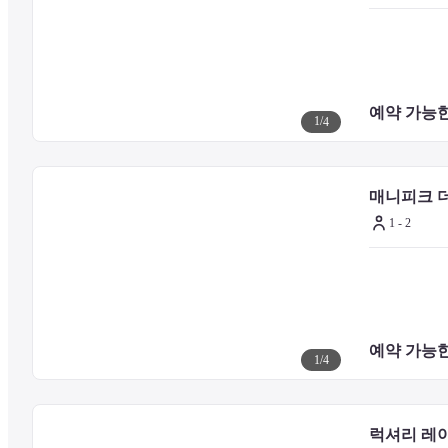
■식사 정보 (별도 요금)

5곳의 레스토랑과 바에서 오감을 사로잡는 환상적인 미식의 세계를 경험해
‘미오(MIO)’, 고메 카페 ‘쟈뎅 디베르(Jardin d’Hiver)’, 파리지앵 라
는 다이닝을 경험하실 수 있습니다.
예약 가능한
1
/
4
■주의 사항

기타 시설 및 서비스에 대한 문의는 호텔 공식 웹사이트를 확인하거
매니피크 
1 - 2
예약 가능한
1
/
4
럭셔리 레