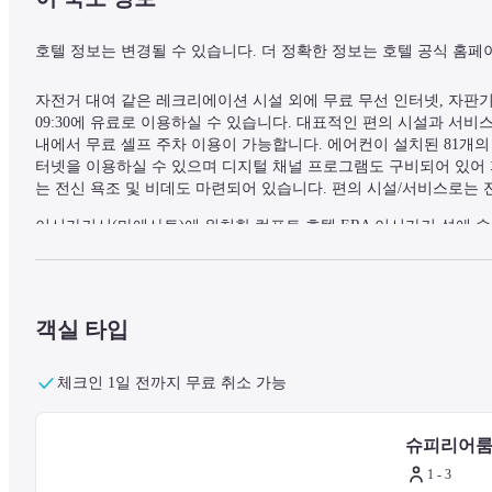
호텔 정보는 변경될 수 있습니다. 더 정확한 정보는 호텔 공식 홈페
자전거 대여 같은 레크리에이션 시설 외에 무료 무선 인터넷, 자판기 등
09:30에 유료로 이용하실 수 있습니다. 대표적인 편의 시설과 서비
내에서 무료 셀프 주차 이용이 가능합니다. 에어컨이 설치된 81개의
터넷을 이용하실 수 있으며 디지털 채널 프로그램도 구비되어 있어 
는 전신 욕조 및 비데도 마련되어 있습니다. 편의 시설/서비스로는 
이시가키시(마에사토)에 위치한 컴포트 호텔 ERA 이시가키 섬에 
실 수 있습니다. 이 호텔에서 이시가키 섬 석회동굴까지는 5.1km 떨
— 주변 명소 —
객실 타입
마에자토 비치 - 0.5km
야에야마 박물관 - 3km
체크인 1일 전까지 무료 취소 가능
미야라 돈치 - 3km
유글레나 몰 - 3.2km
슈피리어룸,
남문 대교 - 3.2km
노부모토 오하마 기념관 - 3.2km
1 - 3
이시가키지마 페리 터미널 - 3.5km