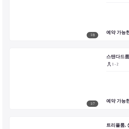
토린지 사찰 - 3.6km
미야라가와 - 4km
아와모리 박물관 - 4.4km
미야라 강 히루기 숲 - 4.5km
반나 공원 - 5.1km
예약 가능한
이시가키 섬 석회동굴 - 5.1km
1
/
8
시라호 비치 - 7.7km
후사키 카논도 사찰 - 8.3km
스탠다드룸,
1 - 2
가장 가까운 주요 공항은 파이누시마 공항 (ISG)이며, 9.3km 거리
예약 가능한
1
/
7
트리플룸, 