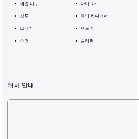
세안 비누
바디워시
샴푸
헤어 컨디셔너
브러쉬
면도기
수건
슬리퍼
위치 안내