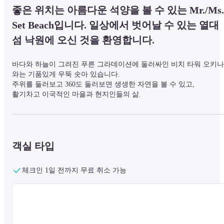
좋은 위치는 아름다운 석양을 볼 수 있는 Mr./Ms. 
Set Beach입니다. 일상에서 벗어날 수 있는 열대 
섬 낙원에 오신 것을 환영합니다.
바다와 하늘이 그려진 푸른 그라데이션에 둘러싸인 비치 타워 오키나
와는 기품있게 우뚝 솟아 있습니다.

주위를 둘러보고 360도 둘러보면 생생한 자연을 볼 수 있고,

활기차고 이국적인 마을과 현지인들의 삶.

방문객을 미소 짓게 하는 매력적인 입지에서 두근두근 여행을 도와드
립니다.
객실 타입
창밖은 온통 파랗고, 객실에서 리조트 기분을 즐길 수 있습니다.

푸른 바다 외에도 미스터 / 미스 세트와 아메리칸 빌리지의 야경 등 
루 종일 다양한 표정을 즐길 수 있습니다.

체크인 1일 전까지 무료 취소 가능
푸른 하늘 아래 느긋하게 수영복을 즐길 수 있는 수영장이나 아낌없이
솟아나는 온천을 사용한 천연 온천을 즐길 수 있는 「테르메 빌라 츄
유」(※유료) 등 개방감이 있는 남국 온천에서 리조트 타임을 마음껏 
즐길 수 있습니다.

(※「Terme VILLA Churayu」의 이용료는 공식 페이지를 확인하시기 