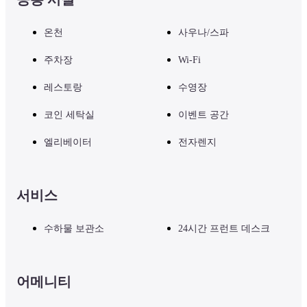
온천
사우나/스파
주차장
Wi-Fi
레스토랑
수영장
코인 세탁실
이벤트 공간
엘리베이터
전자렌지
서비스
수하물 보관소
24시간 프런트 데스크
어메니티