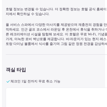
호텔 정보는 변경될 수 있습니다. 더 정확한 정보는 호텔 공식 홈페이
지에서 확인하실 수 있습니다.
풀 서비스 스파에서 다양한 마사지를 제공받으며 재충전의 경험을 만
끽하세요. 인근 골프 코스에서 라운딩 후 온천에서 휴식을 취하거나 
른 레크리에이션 시설을 탐험해 보세요. 이 호텔은 무료 Wi-Fi, 기념품
가게, 아늑한 로비 벽난로를 제공합니다. 바/라운지가 있는 현지 레스
토랑 다이닝 블룸에서 식사를 즐기며 그림 같은 정원 전경을 감상하
요. 제한된 시간에 룸 서비스도 이용 가능합니다. 매일 오전 7시부터 
시 30분까지 제공되는 뷔페 조식은 추가 요금이 들습니다. 이 호텔은 
에어컨이 완비된 30개의 객실을 제공하며, 각 객실은 냉장고, DVD 플
레이어, 개인 발코니를 갖추고 있습니다. 무료 Wi-Fi와 샤워 시설이 
는 전용 욕실, 무료 세면도구, 비데도 제공됩니다. 추가 편의시설로는 
객실 타입
로비에 무료 신문, 세탁/드라이클리닝 서비스, 24시간 프런트 데스크가
있습니다. 현장에서 무료 셀프 주차가 가능합니다. 카루이자와 아사마
체크인 1일 전까지 무료 취소 가능
골프 코스와 묘기 아라후네 사쿠고겐 준국립공원 근처에 위치한 카루
이자와 아사마 프린스 호텔은 골프 애호가와 자연 애호가에게 편리한 
선택입니다. 하네다 공항(HND)이 호텔의 추천 공항입니다.