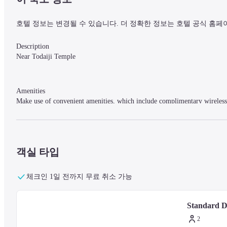
호텔 정보는 변경될 수 있습니다. 더 정확한 정보는 호텔 공식 홈페
Description

Near Todaiji Temple
Amenities

Make use of convenient amenities, which include complimentary wireless
Rooms

Stay in one of 163 guestrooms featuring flat-screen televisions. Your 
객실 타입
Internet access keeps you connected, and digital programming provides e
complimentary toiletries.
체크인 1일 전까지 무료 취소 가능
Attractions

Standard 
Distances are displayed to the nearest 0.1 mile and kilometer.
2