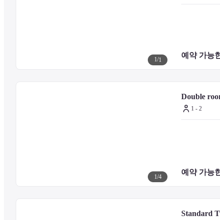
Denkoji - 0.2 km / 0.1 mi

Nara Christ Church - 0.3 km / 0.2 mi

Sarusawa-ike - 0.4 km / 0.3 mi

Kofuku-ji Temple - 0.6 km / 0.4 mi

예약 가능한
Naramachi Mechanical Toy Museum - 0.7 km / 0.4 mi

1
/
1
Nara Information Center - 0.8 km / 0.5 mi

Nara Woman's University - 0.9 km / 0.6 mi

Naramachi - 0.9 km / 0.6 mi

Mt. Wakakusayama - 0.9 km / 0.6 mi

Double roo
Shin yakushiji Temple - 0.9 km / 0.6 mi

1 - 2
Wakakusa Yamayaki - 0.9 km / 0.6 mi

Yoshikien Garden - 0.9 km / 0.6 mi

Gango-ji Temple - 1 km / 0.6 mi

Nara Prefectural Art Museum - 1 km / 0.6 mi

Nara National Museum - 1 km / 0.6 mi
예약 가능한
1
/
4
The nearest major airport is Itami Airport (ITM) - 47.2 km / 29.3 mi
Standard 