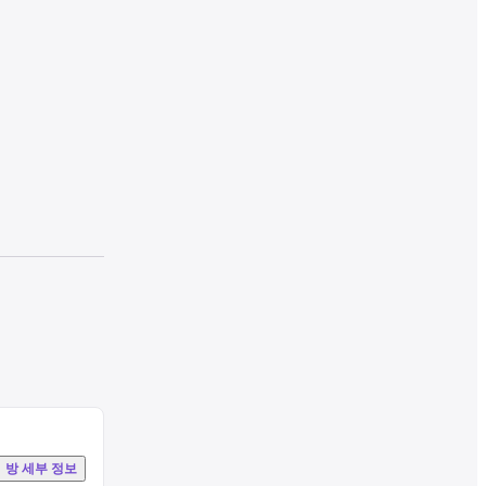
wireless 
htubs and 
방 세부 정보