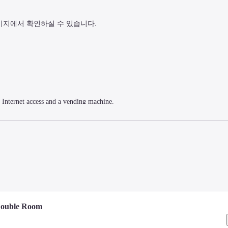
이지에서 확인하실 수 있습니다.
 Internet access and a vending machine.
bed comes with down comforters and premium bedding. Complimentary wired and 
ntertainment. Bathrooms with shower/tub combinations feature deep soaking bat
Double Room