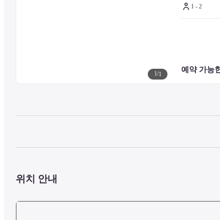
Location

1 - 2
With a stay at APA Hotel in Nara, you'll be within a 15-minute walk of 
and 1.4 mi (2.2 km) from Kasuga Shrine.
예약 가능한
1
/
1
위치 안내