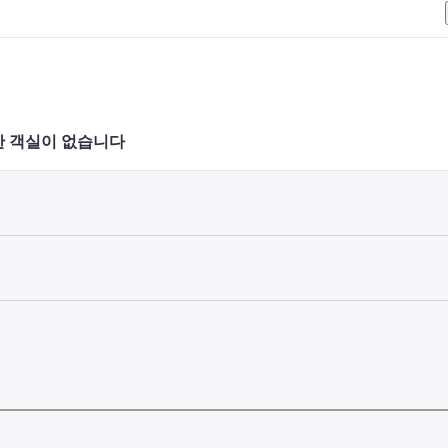
Sarusawa-ike and Nara Woman's University. This hotel is 1 mi (1.6 km) from To
 객실이 없습니다 