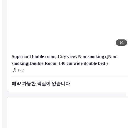
1
/
1
Superior Double room, City view, Non-smoking ([Non-
smoking]Double Room  140 cm wide double bed )
1 - 2
예약 가능한 객실이 없습니다 