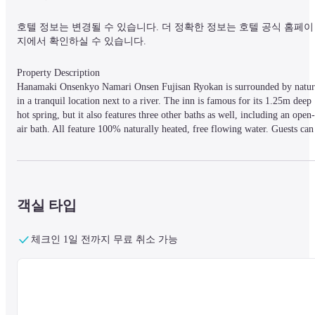
호텔 정보는 변경될 수 있습니다. 더 정확한 정보는 호텔 공식 홈페이
지에서 확인하실 수 있습니다.
Property Description

Hanamaki Onsenkyo Namari Onsen Fujisan Ryokan is surrounded by nature
in a tranquil location next to a river. The inn is famous for its 1.25m deep 
hot spring, but it also features three other baths as well, including an open-
air bath. All feature 100% naturally heated, free flowing water. Guests can 
enjoy the inn's traditional Japanese cuisine either in-room or at the dining 
hall. All rooms are Japanese-style with futon bedding and tatami flooring 
and feature views of the beautiful natural environment.
객실 타입
Property Access

40-minutes by free shuttle bus from Shin-Hanamaki station and 30-minutes
체크인 1일 전까지 무료 취소 가능
from Hanamaki Station. 20-minutes by car from Hanamaki Minami 
Interchange.