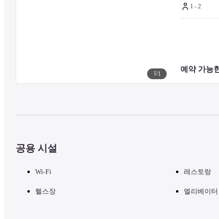
1 - 2
■ 주의 사항

기타 시설 및 서비스에 대한 문의는 호텔 공식 웹사이트를 확인하거
예약 가능한
1
/
1
공용 시설
Wi-Fi
레스토랑
헬스장
엘리베이터