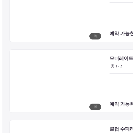
플라스틱 자원의 사용을 줄이기 위해 칫솔, 샴푸 등의 세면도구를 제
[클럽 층을 예약하신 고객]

< 클럽 플로어에 머무는 투숙객은 클럽 라운지를 이용하실 수 있습니
클럽 라운지는 히로시마의 거리, 미야지마, 세토 내해의 섬들을 한눈
예약 가능한
1
/
1
크인 및 체크아웃 절차와 컨시어지 서비스를 전담하는 직원이 있으며
중국 시코쿠 지방의 식재료를 사용한 조식, 호텔 특제 디저트와 세이
스를 제공하고 있습니다.
모더레이트
1 - 2
라운지 서비스 / 5:30~21:30
조식/ 6:30~10:00
애프터눈 티 / 15:00~17:00
칵테일 서비스 / 17:30~19:30

※ 혼잡할 경우에는 2 부로 나뉘는 경우가 있으니 양해 부탁
예약 가능한
1
/
1
■식사 정보 (별도 요금)

호텔에는 5개의 레스토랑과 바가 자리해 있습니다. 가벼운 식사부터
클럽 수페