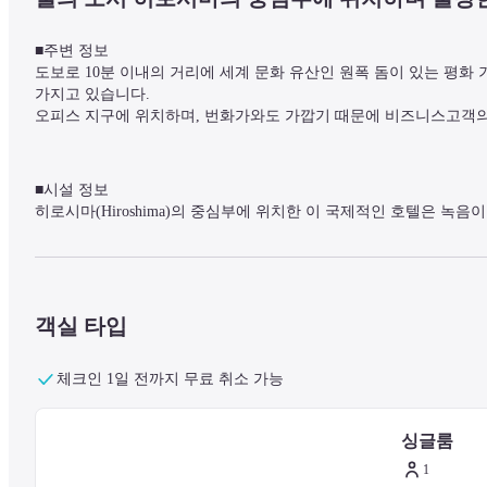
■주변 정보

도보로 10분 이내의 거리에 세계 문화 유산인 원폭 돔이 있는 평화
가지고 있습니다.

오피스 지구에 위치하며, 번화가와도 가깝기 때문에 비즈니스고객
■시설 정보

히로시마(Hiroshima)의 중심부에 위치한 이 국제적인 호텔은 녹음이 
트니스 짐 'ANYTIME FITNESS'가 있고, 세계 각지에서 상호 이용
※ 프론트 데스크에서 보안 키를 제공합니다. (1매/인)

・17세 미만은 이용하실 수 없습니다.

・의류, 신발, 수건은 대여할 수 없습니다(운동에 적합한 신발을 착
객실 타입
■객실 정보

체크인 1일 전까지 무료 취소 가능
차분한 색조에 맞는 현대적인 인테리어.

LCD TV, 광케이블을 이용한 고속 광대역 지원(무료), 다양한 조명
싱글룸
1