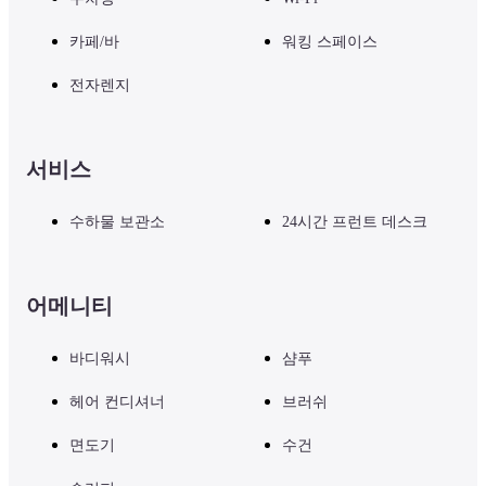
카페/바
워킹 스페이스
전자렌지
서비스
수하물 보관소
24시간 프런트 데스크
어메니티
바디워시
샴푸
헤어 컨디셔너
브러쉬
면도기
수건