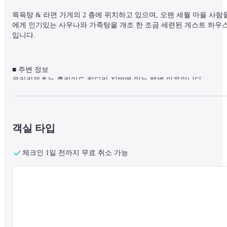
목욕탕 & 라면 가게의 2 층에 위치하고 있으며, 오랜 세월 마을 사람
에게 인기있는 사우나와 가족탕을 개조 한 조금 세련된 게스트 하우
입니다.
■ 주변 정보

우라카와초는 홋카이도 히다카 지방에 있는 해변 마을입니다.

여름에는 시원하고 겨울에는 눈이 적기 때문에 홋카이도 이외에서 온 
경험 이민자가 많은 지역입니다.

사계절마다 아름다운 표정을 짓는 웅대한 자연을 머물면서 만끽하세
요.
객실 타입
체크인 1일 전까지 무료 취소 가능
[게스트하우스 주인과 함께 하는 자연 넘치는 액티비티]

오랜 세월 마을 주민들의 자연 가이드를 해 온 게스트하우스의 주인이
계류 낚시, 조류 관찰, 산채 따기 등을 안내합니다.

숲길에 들어가 산에 들어가면 사람이없는 대자연이 있습니다. 베테랑 
가이드가 그날의 컨디션에 따라 최적의 포인트까지 안내합니다.