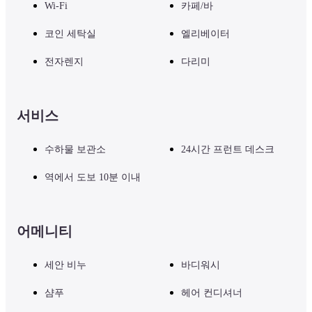
Wi-Fi
카페/바
코인 세탁실
엘리베이터
전자렌지
다리미
서비스
수하물 보관소
24시간 프런트 데스크
역에서 도보 10분 이내
어메니티
세안 비누
바디워시
샴푸
헤어 컨디셔너