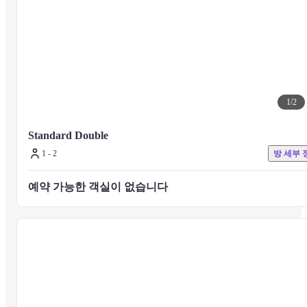
건물 내 빨래방

로비에 빨래방이 있습니다

세탁과 건조가 통합되어 있으며 세제도 자동으로 추가됩니다
1
/
2
개별 에어컨과 가습 기능이 있는 공기 청정기 장착
Standard Double
1 - 2
방 세부 
■ 객실에 대해
예약 가능한 객실이 없습니다 
이비스 스타일스(Ibis Styles)는 디자인과 합리적인 가격으로 독특하고
다채로우며 스타일리시한 이코노미 호텔 브랜드입니다.

넓은 객실에서 편안하게 시간을 보내십시오.
기존 침대 이용 시 객실당 12세 미만 어린이 최대 1명까지 무료
입니다.