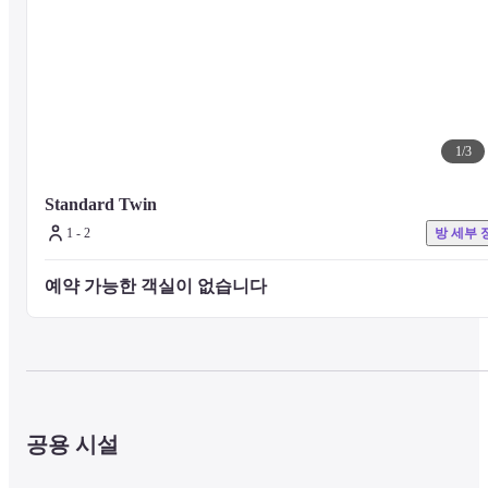
■ 주의사항

기타 시설이나 서비스는 호텔 공식 웹사이트를 방문하거나 호텔로 직
접 문의하시기 바랍니다.
1
/
3
Standard Twin
1 - 2
방 세부 
예약 가능한 객실이 없습니다 
공용 시설